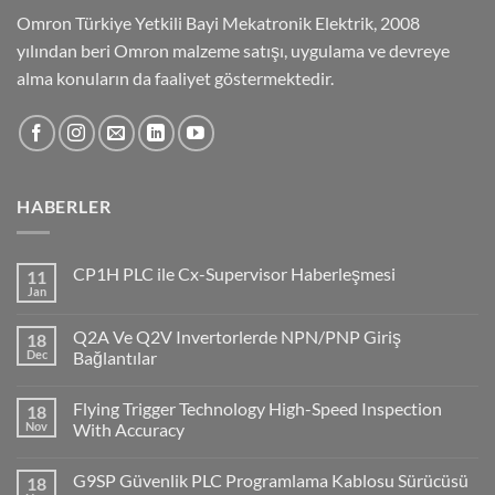
Omron Türkiye Yetkili Bayi Mekatronik Elektrik, 2008
yılından beri Omron malzeme satışı, uygulama ve devreye
alma konuların da faaliyet göstermektedir.
HABERLER
CP1H PLC ile Cx-Supervisor Haberleşmesi
11
Jan
No
Comments
on
Q2A Ve Q2V Invertorlerde NPN/PNP Giriş
18
CP1H
PLC
Dec
Bağlantılar
ile
No
Cx-
Comments
Supervisor
Flying Trigger Technology High-Speed Inspection
18
on
Haberleşmesi
Q2A
Nov
With Accuracy
Ve
Q2V
No
Invertorlerde
Comments
G9SP Güvenlik PLC Programlama Kablosu Sürücüsü
18
NPN/PNP
on
Giriş
Flying