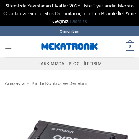
Sitemizde Yayınlanan Fiyatlar 2026 Liste Fiyatlarıdır. İskonto
Oranları ve Güncel Stok Durumları için Lütfen Bizimle İletişime
Geçiniz.
Dismiss
Skip
Omron Bayi
to
content
0
HAKKIMIZDA
BLOG
İLETIŞIM
Anasayfa
-
Kalite Kontrol ve Denetim