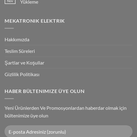
Nov
Yükleme
Bağlantılar
Trigger
Technology
No
High-
Comments
Speed
on
MEKATRONIK ELEKTRIK
Inspection
G9SP
With
Güvenlik
Accuracy
PLC
Programlama
Kablosu
Hakkımızda
Sürücüsü
Yükleme
Teslim Süreleri
Şartlar ve Koşullar
Gizlilik Politikası
HABER BÜLTENIMIZE ÜYE OLUN
Yeni Ürünlerden Ve Promosyonlardan haberdar olmak için
bültenimize üye olun