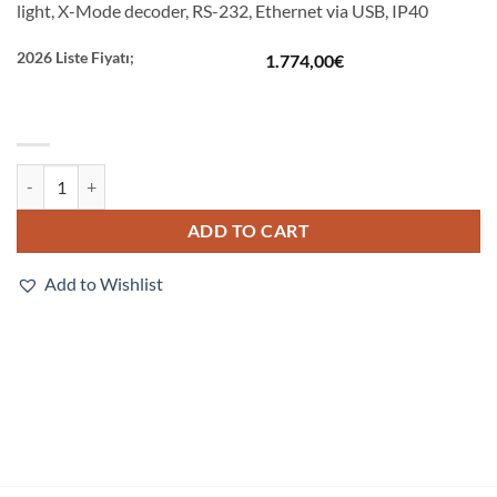
light, X-Mode decoder, RS-232, Ethernet via USB, IP40
2026 Liste Fiyatı;
1.774,00
€
V320-F133M03M-NNX quantity
ADD TO CART
Add to Wishlist