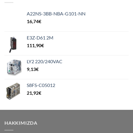
A22NS-3BB-NBA-G101-NN
16,74
€
E3Z-D61 2M
111,90
€
LY2 220/240VAC
9,13
€
S8FS-C05012
21,92
€
HAKKIMIZDA