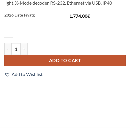
light, X-Mode decoder, RS-232, Ethernet via USB, IP40
2026 Liste Fiyatı;
1.774,00
€
V320-F102M03M-NNX quantity
ADD TO CART
Add to Wishlist