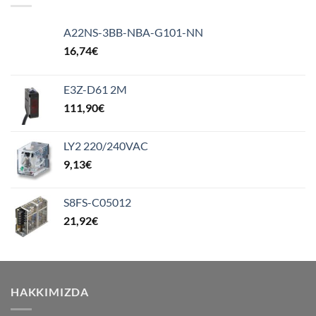
A22NS-3BB-NBA-G101-NN
16,74
€
E3Z-D61 2M
111,90
€
LY2 220/240VAC
9,13
€
S8FS-C05012
21,92
€
HAKKIMIZDA