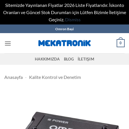
Sitemizde Yayınlanan Fiyatlar 2026 Liste Fiyatlarıdır. İskonto
Oranları ve Güncel Stok Durumları için Lütfen Bizimle İletişime
Geçiniz.
Dismiss
Skip
Omron Bayi
to
content
0
HAKKIMIZDA
BLOG
İLETIŞIM
Anasayfa
-
Kalite Kontrol ve Denetim