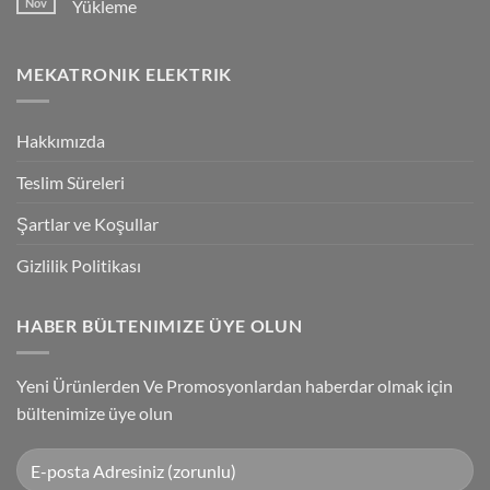
Nov
Yükleme
Bağlantılar
Trigger
Technology
No
High-
Comments
Speed
on
MEKATRONIK ELEKTRIK
Inspection
G9SP
With
Güvenlik
Accuracy
PLC
Programlama
Kablosu
Hakkımızda
Sürücüsü
Yükleme
Teslim Süreleri
Şartlar ve Koşullar
Gizlilik Politikası
HABER BÜLTENIMIZE ÜYE OLUN
Yeni Ürünlerden Ve Promosyonlardan haberdar olmak için
bültenimize üye olun