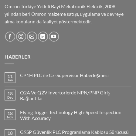
Omron Türkiye Yetkili Bayi Mekatronik Elektrik, 2008
yılından beri Omron malzeme satışı, uygulama ve devreye
alma konuların da faaliyet göstermektedir.
HABERLER
CP1H PLC ile Cx-Supervisor Haberleşmesi
11
Jan
No
Comments
on
Q2A Ve Q2V Invertorlerde NPN/PNP Giriş
18
CP1H
PLC
Dec
Bağlantılar
ile
No
Cx-
Comments
Supervisor
Flying Trigger Technology High-Speed Inspection
18
on
Haberleşmesi
Q2A
Nov
With Accuracy
Ve
Q2V
No
Invertorlerde
Comments
G9SP Güvenlik PLC Programlama Kablosu Sürücüsü
18
NPN/PNP
on
Giriş
Flying