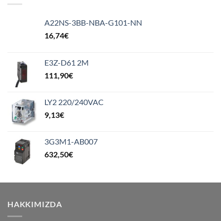
A22NS-3BB-NBA-G101-NN
16,74
€
E3Z-D61 2M
111,90
€
LY2 220/240VAC
9,13
€
3G3M1-AB007
632,50
€
HAKKIMIZDA