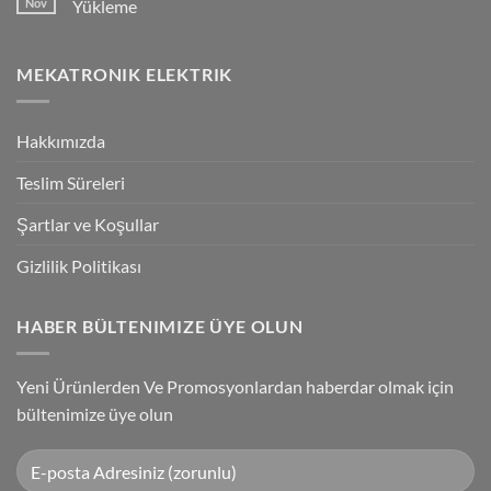
Nov
Yükleme
Bağlantılar
Trigger
Technology
No
High-
Comments
Speed
on
MEKATRONIK ELEKTRIK
Inspection
G9SP
With
Güvenlik
Accuracy
PLC
Programlama
Kablosu
Hakkımızda
Sürücüsü
Yükleme
Teslim Süreleri
Şartlar ve Koşullar
Gizlilik Politikası
HABER BÜLTENIMIZE ÜYE OLUN
Yeni Ürünlerden Ve Promosyonlardan haberdar olmak için
bültenimize üye olun