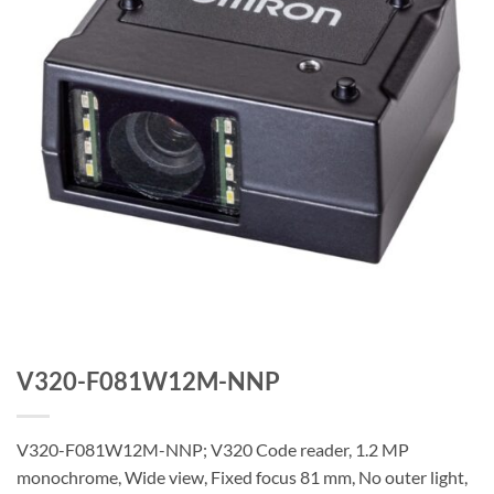
V320-F081W12M-NNP
V320-F081W12M-NNP; V320 Code reader, 1.2 MP
monochrome, Wide view, Fixed focus 81 mm, No outer light,