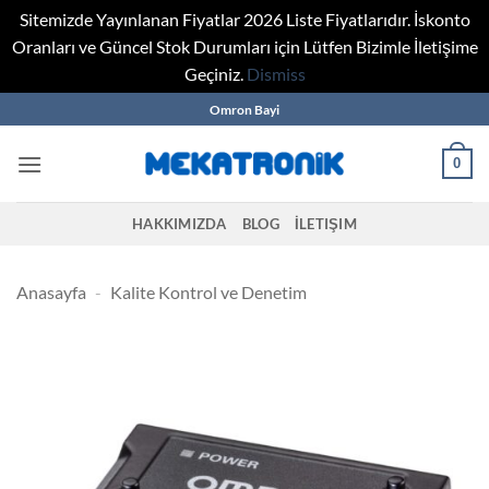
Sitemizde Yayınlanan Fiyatlar 2026 Liste Fiyatlarıdır. İskonto
Oranları ve Güncel Stok Durumları için Lütfen Bizimle İletişime
Geçiniz.
Dismiss
Skip
Omron Bayi
to
content
0
HAKKIMIZDA
BLOG
İLETIŞIM
Anasayfa
-
Kalite Kontrol ve Denetim