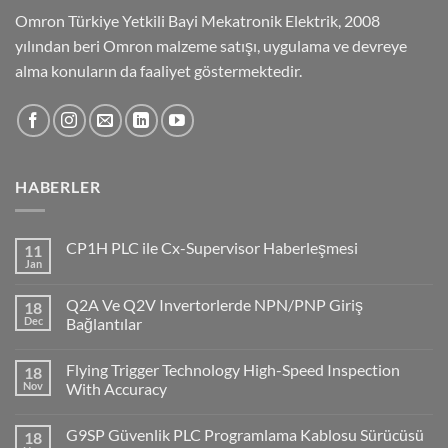
Omron Türkiye Yetkili Bayi Mekatronik Elektrik, 2008
yılından beri Omron malzeme satışı, uygulama ve devreye
alma konuların da faaliyet göstermektedir.
HABERLER
CP1H PLC ile Cx-Supervisor Haberleşmesi
11
Jan
No
Comments
on
Q2A Ve Q2V Invertorlerde NPN/PNP Giriş
18
CP1H
PLC
Dec
Bağlantılar
ile
No
Cx-
Comments
Supervisor
Flying Trigger Technology High-Speed Inspection
18
on
Haberleşmesi
Q2A
Nov
With Accuracy
Ve
Q2V
No
Invertorlerde
Comments
G9SP Güvenlik PLC Programlama Kablosu Sürücüsü
18
NPN/PNP
on
Giriş
Flying