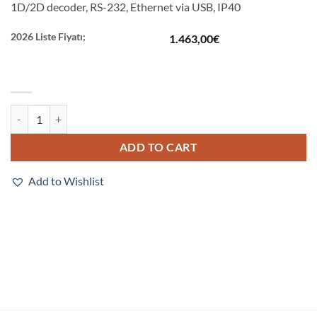
1D/2D decoder, RS-232, Ethernet via USB, IP40
2026 Liste Fiyatı;
1.463,00
€
V320-F081W12M-NNP quantity
ADD TO CART
Add to Wishlist