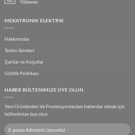
Nov
Yükleme
Bağlantılar
Trigger
Technology
No
High-
Comments
Speed
on
MEKATRONIK ELEKTRIK
Inspection
G9SP
With
Güvenlik
Accuracy
PLC
Programlama
Kablosu
Hakkımızda
Sürücüsü
Yükleme
Teslim Süreleri
Şartlar ve Koşullar
Gizlilik Politikası
HABER BÜLTENIMIZE ÜYE OLUN
Yeni Ürünlerden Ve Promosyonlardan haberdar olmak için
bültenimize üye olun