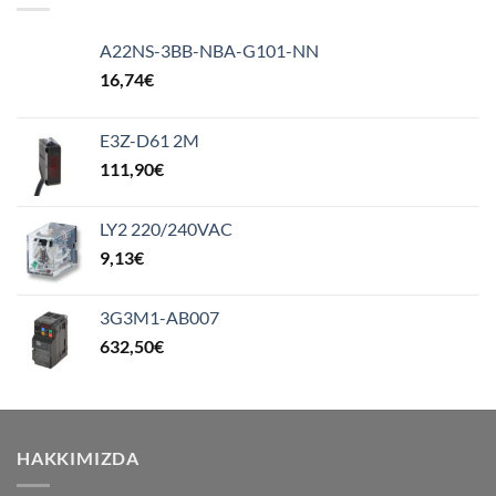
A22NS-3BB-NBA-G101-NN
16,74
€
E3Z-D61 2M
111,90
€
LY2 220/240VAC
9,13
€
3G3M1-AB007
632,50
€
HAKKIMIZDA