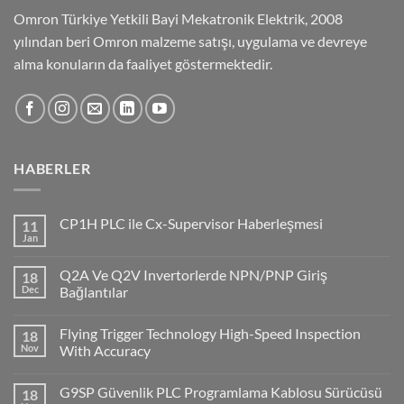
Omron Türkiye Yetkili Bayi Mekatronik Elektrik, 2008
yılından beri Omron malzeme satışı, uygulama ve devreye
alma konuların da faaliyet göstermektedir.
HABERLER
CP1H PLC ile Cx-Supervisor Haberleşmesi
11
Jan
No
Comments
on
Q2A Ve Q2V Invertorlerde NPN/PNP Giriş
18
CP1H
PLC
Dec
Bağlantılar
ile
No
Cx-
Comments
Supervisor
Flying Trigger Technology High-Speed Inspection
18
on
Haberleşmesi
Q2A
Nov
With Accuracy
Ve
Q2V
No
Invertorlerde
Comments
G9SP Güvenlik PLC Programlama Kablosu Sürücüsü
18
NPN/PNP
on
Giriş
Flying