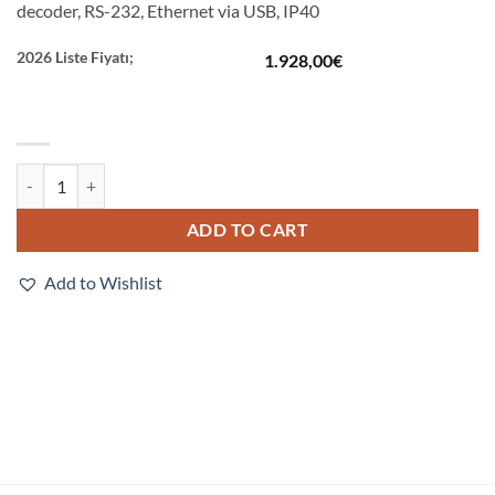
decoder, RS-232, Ethernet via USB, IP40
2026 Liste Fiyatı;
1.928,00
€
V320-F064M50C-NNX quantity
ADD TO CART
Add to Wishlist