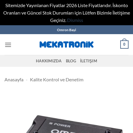
Sitemizde Yayınlanan Fiyatlar 2026 Liste Fiyatlarıdır. İskonto
Oranları ve Güncel Stok Durumları için Lütfen Bizimle İletişime
Geçiniz.
Dismiss
Skip
Omron Bayi
to
content
0
HAKKIMIZDA
BLOG
İLETIŞIM
Anasayfa
-
Kalite Kontrol ve Denetim