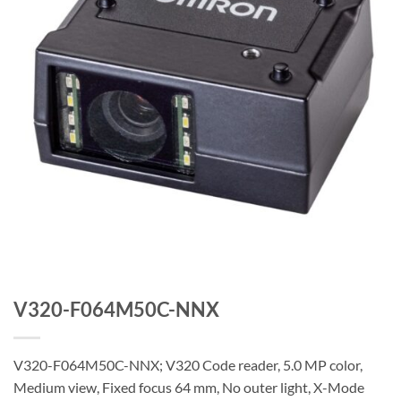
V320-F064M50C-NNX
V320-F064M50C-NNX; V320 Code reader, 5.0 MP color,
Medium view, Fixed focus 64 mm, No outer light, X-Mode