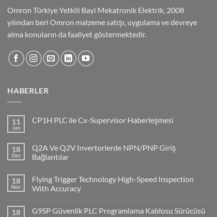
Omron Türkiye Yetkili Bayi Mekatronik Elektrik, 2008
yılından beri Omron malzeme satışı, uygulama ve devreye
alma konuların da faaliyet göstermektedir.
HABERLER
CP1H PLC ile Cx-Supervisor Haberleşmesi
11
Jan
No
Comments
on
Q2A Ve Q2V Invertorlerde NPN/PNP Giriş
18
CP1H
PLC
Dec
Bağlantılar
ile
No
Cx-
Comments
Supervisor
Flying Trigger Technology High-Speed Inspection
18
on
Haberleşmesi
Q2A
Nov
With Accuracy
Ve
Q2V
No
Invertorlerde
Comments
G9SP Güvenlik PLC Programlama Kablosu Sürücüsü
18
NPN/PNP
on
Giriş
Flying