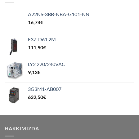
A22NS-3BB-NBA-G101-NN
16,74
€
E3Z-D61 2M
111,90
€
LY2 220/240VAC
9,13
€
3G3M1-AB007
632,50
€
HAKKIMIZDA