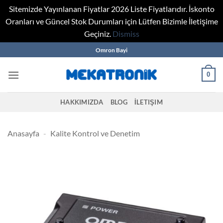
Sitemizde Yayınlanan Fiyatlar 2026 Liste Fiyatlarıdır. İskonto
Oranları ve Güncel Stok Durumları için Lütfen Bizimle İletişime
Geçiniz.
Dismiss
Skip
Omron Bayi
to
content
0
HAKKIMIZDA
BLOG
İLETIŞIM
Anasayfa
-
Kalite Kontrol ve Denetim