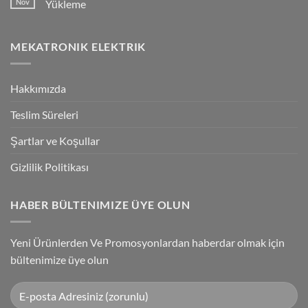
Nov
Yükleme
Bağlantılar
Trigger
Technology
No
High-
Comments
Speed
on
MEKATRONIK ELEKTRIK
Inspection
G9SP
With
Güvenlik
Accuracy
PLC
Programlama
Kablosu
Hakkımızda
Sürücüsü
Yükleme
Teslim Süreleri
Şartlar ve Koşullar
Gizlilik Politikası
HABER BÜLTENIMIZE ÜYE OLUN
Yeni Ürünlerden Ve Promosyonlardan haberdar olmak için
bültenimize üye olun