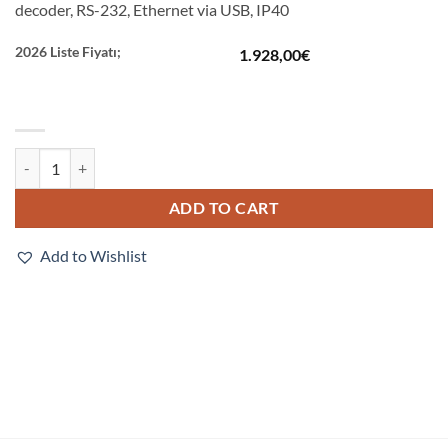
decoder, RS-232, Ethernet via USB, IP40
2026 Liste Fiyatı;
1.928,00
€
V320-F050M50C-NNX quantity
ADD TO CART
Add to Wishlist