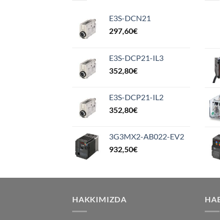
E3S-DCN21
297,60
€
E3S-DCP21-IL3
352,80
€
E3S-DCP21-IL2
352,80
€
3G3MX2-AB022-EV2
932,50
€
HAKKIMIZDA
HA