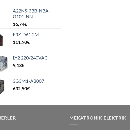
A22NS-3BB-NBA-
G101-NN
16,74
€
E3Z-D61 2M
111,90
€
LY2 220/240VAC
9,13
€
3G3M1-AB007
632,50
€
BERLER
MEKATRONIK ELEKTRIK