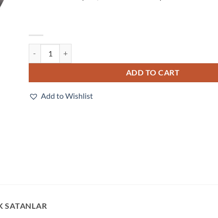
V320-F050M12M-NNP quantity
ADD TO CART
Add to Wishlist
K SATANLAR