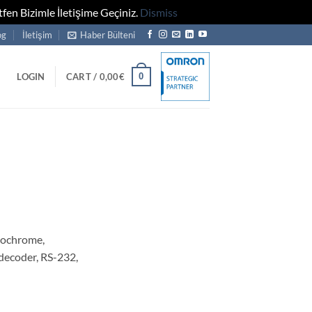
fen Bizimle İletişime Geçiniz.
Dismiss
og
İletişim
Haber Bülteni
0
LOGIN
CART /
0,00
€
ochrome,
decoder, RS-232,