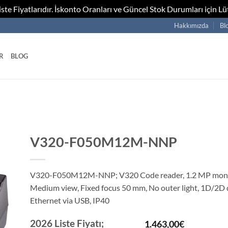
te Fiyatlarıdır. İskonto Oranları ve Güncel Stok Durumları için Lüt
Hakkımızda
Bl
R
BLOG
V320-F050M12M-NNP
V320-F050M12M-NNP; V320 Code reader, 1.2 MP mon
Medium view, Fixed focus 50 mm, No outer light, 1D/2D 
Ethernet via USB, IP40
2026 Liste Fiyatı;
1.463,00
€