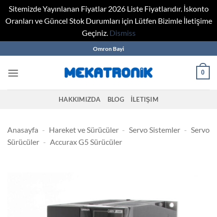
Sitemizde Yayınlanan Fiyatlar 2026 Liste Fiyatlarıdır. İskonto
Oranları ve Güncel Stok Durumları için Lütfen Bizimle İletişime
Geçiniz.
Dismiss
Skip
Omron Bayi
to
content
0
HAKKIMIZDA
BLOG
İLETIŞIM
Anasayfa
-
Hareket ve Sürücüler
-
Servo Sistemler
-
Servo
Sürücüler
-
Accurax G5 Sürücüler