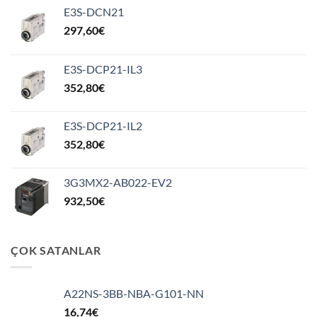
E3S-DCN21
297,60
€
E3S-DCP21-IL3
352,80
€
E3S-DCP21-IL2
352,80
€
3G3MX2-AB022-EV2
932,50
€
ÇOK SATANLAR
A22NS-3BB-NBA-G101-NN
16,74
€