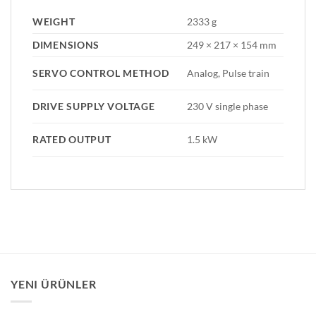
WEIGHT
2333 g
DIMENSIONS
249 × 217 × 154 mm
SERVO CONTROL METHOD
Analog, Pulse train
DRIVE SUPPLY VOLTAGE
230 V single phase
RATED OUTPUT
1.5 kW
YENI ÜRÜNLER