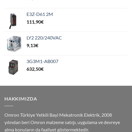
E3Z-D61 2M
111,90
€
LY2 220/240VAC
9,13
€
3G3M1-AB007
632,50
€
HAKKIMIZDA
Omron Türkiye Yetkili Bayi Mekatronik Elektrik, 2008
yılından beri Omron malzeme satışı, uygulama ve devreye
alma konuların da faaliyet göstermektedir.