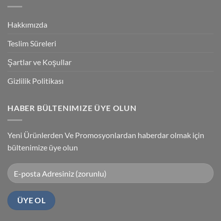
Accuracy
PLC
Programlama
Kablosu
Hakkımızda
Sürücüsü
Yükleme
Teslim Süreleri
Şartlar ve Koşullar
Gizlilik Politikası
HABER BÜLTENIMIZE ÜYE OLUN
Yeni Ürünlerden Ve Promosyonlardan haberdar olmak için
bültenimize üye olun