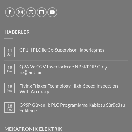
HABERLER
CP1H PLC ile Cx-Supervisor Haberleşmesi
11
Jan
No
Comments
on
Q2A Ve Q2V Invertorlerde NPN/PNP Giriş
18
CP1H
PLC
Dec
Bağlantılar
ile
No
Cx-
Comments
Supervisor
Flying Trigger Technology High-Speed Inspection
18
on
Haberleşmesi
Q2A
Nov
With Accuracy
Ve
Q2V
No
Invertorlerde
Comments
G9SP Güvenlik PLC Programlama Kablosu Sürücüsü
18
NPN/PNP
on
Giriş
Flying
Nov
Yükleme
Bağlantılar
Trigger
Technology
No
High-
Comments
Speed
on
MEKATRONIK ELEKTRIK
Inspection
G9SP
With
Güvenlik