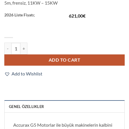
5m, frensiz, 11KW – 15KW
2026 Liste Fiyatı;
621,00
€
R88A-CAKG005SR-E quantity
ADD TO CART
Add to Wishlist
GENEL ÖZELLIKLER
Accurax G5 Motorlar ile büyük makinelerin kalbini