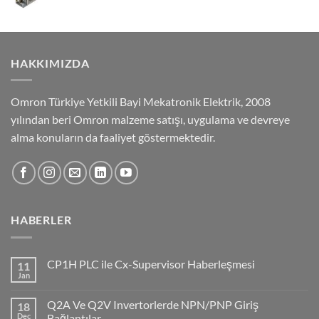
HAKKIMIZDA
Omron Türkiye Yetkili Bayi Mekatronik Elektrik, 2008
yılından beri Omron malzeme satışı, uygulama ve devreye
alma konuların da faaliyet göstermektedir.
HABERLER
CP1H PLC ile Cx-Supervisor Haberleşmesi
11
Jan
No
Comments
on
Q2A Ve Q2V Invertorlerde NPN/PNP Giriş
18
CP1H
PLC
Dec
Bağlantılar