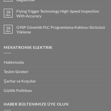
ile
No
Cx-
Comments
Supervisor
Flying Trigger Technology High-Speed Inspection
18
on
Haberleşmesi
Q2A
Nov
With Accuracy
Ve
Q2V
No
Invertorlerde
Comments
G9SP Güvenlik PLC Programlama Kablosu Sürücüsü
18
NPN/PNP
on
Giriş
Flying
Nov
Yükleme
Bağlantılar
Trigger
Technology
No
High-
Comments
Speed
on
MEKATRONIK ELEKTRIK
Inspection
G9SP
With
Güvenlik
Accuracy
PLC
Programlama
Kablosu
Hakkımızda
Sürücüsü
Yükleme
Teslim Süreleri
Şartlar ve Koşullar
Gizlilik Politikası
HABER BÜLTENIMIZE ÜYE OLUN