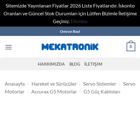
Sitemizde Yayınlanan Fiyatlar 2026 Liste Fiyatlarıdır. İskonto
Oranları ve Güncel Stok Durumları için Lütfen Bizimle İletişime
Geçiniz.
Dismiss
Skip
Omron Bayi
to
content
0
HAKKIMIZDA
BLOG
İLETIŞIM
Anasayfa
-
Hareket ve Sürücüler
-
Servo Sistemler
-
Servo
Motorlar
-
Accurax G5 Motorlar
-
G5 Güç Kabloları