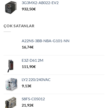
3G3MX2-AB022-EV2
932,50
€
ÇOK SATANLAR
A22NS-3BB-NBA-G101-NN
16,74
€
E3Z-D61 2M
111,90
€
LY2 220/240VAC
9,13
€
S8FS-C05012
21,92
€