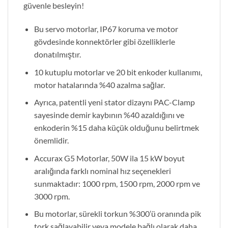
güvenle besleyin!
Bu servo motorlar, IP67 koruma ve motor
gövdesinde konnektörler gibi özelliklerle
donatılmıştır.
10 kutuplu motorlar ve 20 bit enkoder kullanımı,
motor hatalarında %40 azalma sağlar.
Ayrıca, patentli yeni stator dizaynı PAC-Clamp
sayesinde demir kaybının %40 azaldığını ve
enkoderin %15 daha küçük olduğunu belirtmek
önemlidir.
Accurax G5 Motorlar, 50W ila 15 kW boyut
aralığında farklı nominal hız seçenekleri
sunmaktadır: 1000 rpm, 1500 rpm, 2000 rpm ve
3000 rpm.
Bu motorlar, sürekli torkun %300’ü oranında pik
tork sağlayabilir veya modele bağlı olarak daha