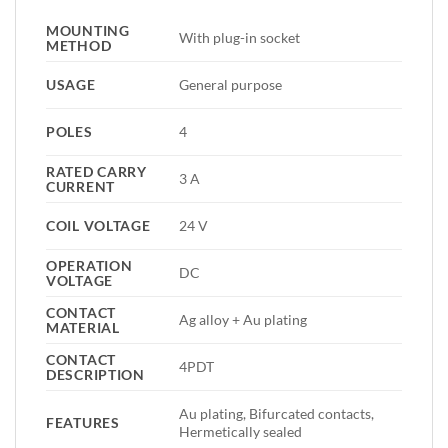
MOUNTING
With plug-in socket
METHOD
USAGE
General purpose
POLES
4
RATED CARRY
3 A
CURRENT
COIL VOLTAGE
24 V
OPERATION
DC
VOLTAGE
CONTACT
Ag alloy + Au plating
MATERIAL
CONTACT
4PDT
DESCRIPTION
Au plating, Bifurcated contacts,
FEATURES
Hermetically sealed