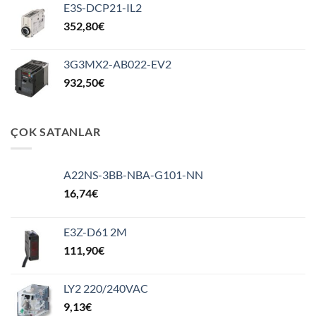
E3S-DCP21-IL2
352,80
€
3G3MX2-AB022-EV2
932,50
€
ÇOK SATANLAR
A22NS-3BB-NBA-G101-NN
16,74
€
E3Z-D61 2M
111,90
€
LY2 220/240VAC
9,13
€