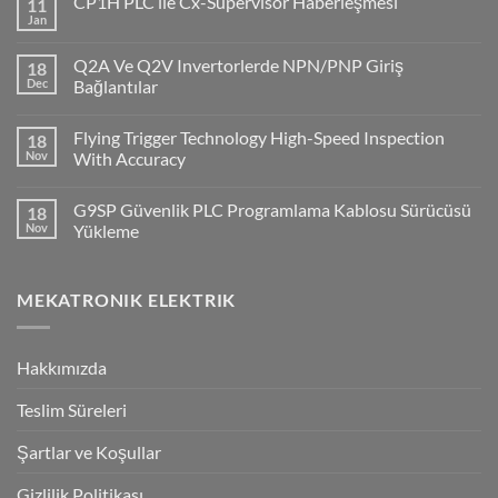
CP1H PLC ile Cx-Supervisor Haberleşmesi
11
Jan
No
Comments
on
Q2A Ve Q2V Invertorlerde NPN/PNP Giriş
18
CP1H
PLC
Dec
Bağlantılar
ile
No
Cx-
Comments
Supervisor
Flying Trigger Technology High-Speed Inspection
18
on
Haberleşmesi
Q2A
Nov
With Accuracy
Ve
Q2V
No
Invertorlerde
Comments
G9SP Güvenlik PLC Programlama Kablosu Sürücüsü
18
NPN/PNP
on
Giriş
Flying
Nov
Yükleme
Bağlantılar
Trigger
Technology
No
High-
Comments
Speed
on
MEKATRONIK ELEKTRIK
Inspection
G9SP
With
Güvenlik
Accuracy
PLC
Programlama
Kablosu
Hakkımızda
Sürücüsü
Yükleme
Teslim Süreleri
Şartlar ve Koşullar
Gizlilik Politikası