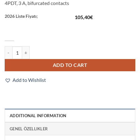
4PDT, 3 A, bifurcated contacts
2026 Liste Fiyatı;
105,40
€
MY4ZH 24VDC quantity
ADD TO CART
Add to Wishlist
ADDITIONAL INFORMATION
GENEL ÖZELLIKLER