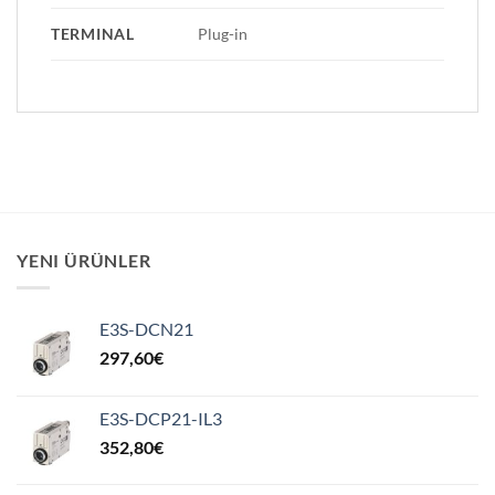
TERMINAL
Plug-in
YENI ÜRÜNLER
E3S-DCN21
297,60
€
E3S-DCP21-IL3
352,80
€