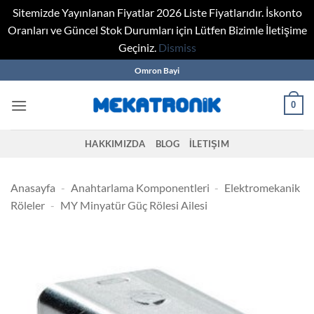
Sitemizde Yayınlanan Fiyatlar 2026 Liste Fiyatlarıdır. İskonto
Oranları ve Güncel Stok Durumları için Lütfen Bizimle İletişime
Geçiniz.
Dismiss
Skip
Omron Bayi
to
content
0
HAKKIMIZDA
BLOG
İLETIŞIM
Anasayfa
-
Anahtarlama Komponentleri
-
Elektromekanik
Röleler
-
MY Minyatür Güç Rölesi Ailesi