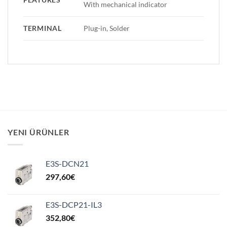
With mechanical indicator
TERMINAL
Plug-in, Solder
YENI ÜRÜNLER
E3S-DCN21
297,60
€
E3S-DCP21-IL3
352,80
€