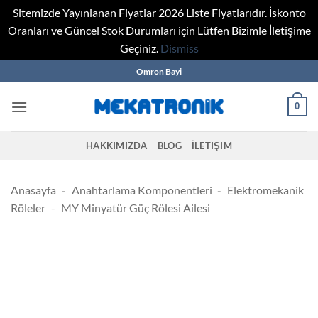
Sitemizde Yayınlanan Fiyatlar 2026 Liste Fiyatlarıdır. İskonto
Oranları ve Güncel Stok Durumları için Lütfen Bizimle İletişime
Geçiniz.
Dismiss
Skip
Omron Bayi
to
content
0
HAKKIMIZDA
BLOG
İLETIŞIM
Anasayfa
-
Anahtarlama Komponentleri
-
Elektromekanik
Röleler
-
MY Minyatür Güç Rölesi Ailesi