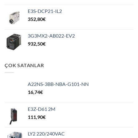
E3S-DCP21-IL2
352,80
€
3G3MX2-AB022-EV2
932,50
€
ÇOK SATANLAR
A22NS-3BB-NBA-G101-NN
16,74
€
E3Z-D61 2M
111,90
€
LY2 220/240VAC