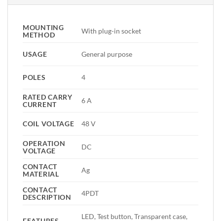
MOUNTING
With plug-in socket
METHOD
USAGE
General purpose
POLES
4
RATED CARRY
6 A
CURRENT
COIL VOLTAGE
48 V
OPERATION
DC
VOLTAGE
CONTACT
Ag
MATERIAL
CONTACT
4PDT
DESCRIPTION
LED, Test button, Transparent case,
FEATURES