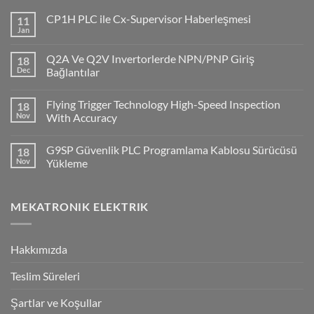
CP1H PLC ile Cx-Supervisor Haberleşmesi
11
Jan
No
Comments
on
Q2A Ve Q2V Invertorlerde NPN/PNP Giriş
18
CP1H
PLC
Dec
Bağlantılar
ile
No
Cx-
Comments
Supervisor
Flying Trigger Technology High-Speed Inspection
18
on
Haberleşmesi
Q2A
Nov
With Accuracy
Ve
Q2V
No
Invertorlerde
Comments
G9SP Güvenlik PLC Programlama Kablosu Sürücüsü
18
NPN/PNP
on
Giriş
Flying
Nov
Yükleme
Bağlantılar
Trigger
Technology
No
High-
Comments
Speed
on
MEKATRONIK ELEKTRIK
Inspection
G9SP
With
Güvenlik
Accuracy
PLC
Programlama
Kablosu
Hakkımızda
Sürücüsü
Yükleme
Teslim Süreleri
Şartlar ve Koşullar