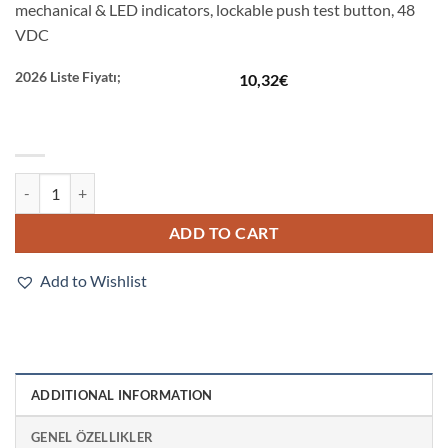
mechanical & LED indicators, lockable push test button, 48
VDC
2026 Liste Fiyatı;
10,32
€
MY4IN-GS-R DC48 quantity
ADD TO CART
Add to Wishlist
ADDITIONAL INFORMATION
GENEL ÖZELLIKLER