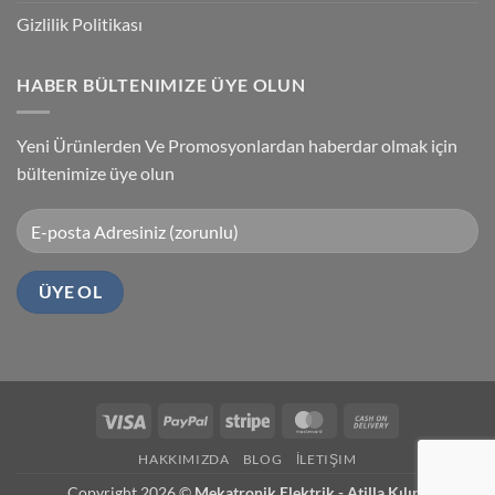
Gizlilik Politikası
HABER BÜLTENIMIZE ÜYE OLUN
Yeni Ürünlerden Ve Promosyonlardan haberdar olmak için
bültenimize üye olun
Visa
PayPal
Stripe
MasterCard
Cash
On
HAKKIMIZDA
BLOG
İLETIŞIM
Delivery
Copyright 2026 ©
Mekatronik Elektrik - Atilla Kılınç