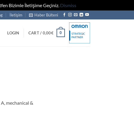
fen Bizimle İletişime Geçiniz.
Dismiss
og
İletişim
Haber Bülteni
0
LOGIN
CART /
0,00
€
 A, mechanical &