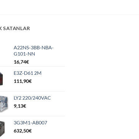
K SATANLAR
A22NS-3BB-NBA-
G101-NN
16,74
€
E3Z-D61 2M
111,90
€
LY2 220/240VAC
9,13
€
3G3M1-AB007
632,50
€