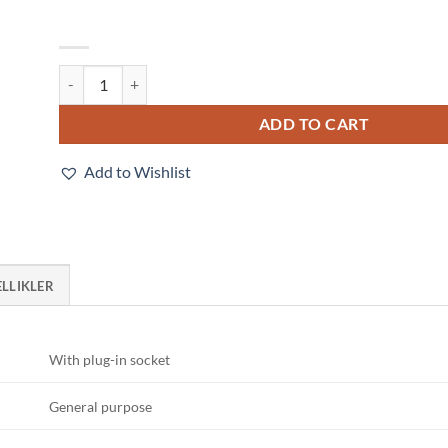
MY4IN-GS-R DC100/110 quantity
ADD TO CART
Add to Wishlist
ELLIKLER
With plug-in socket
General purpose