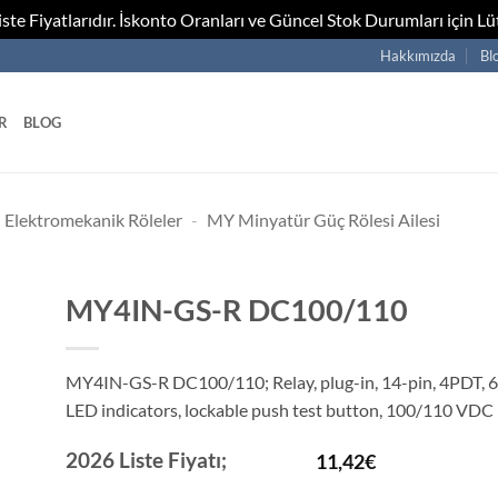
te Fiyatlarıdır. İskonto Oranları ve Güncel Stok Durumları için Lüt
Hakkımızda
Bl
R
BLOG
Elektromekanik Röleler
-
MY Minyatür Güç Rölesi Ailesi
MY4IN-GS-R DC100/110
MY4IN-GS-R DC100/110; Relay, plug-in, 14-pin, 4PDT, 6
LED indicators, lockable push test button, 100/110 VDC
2026 Liste Fiyatı;
11,42
€