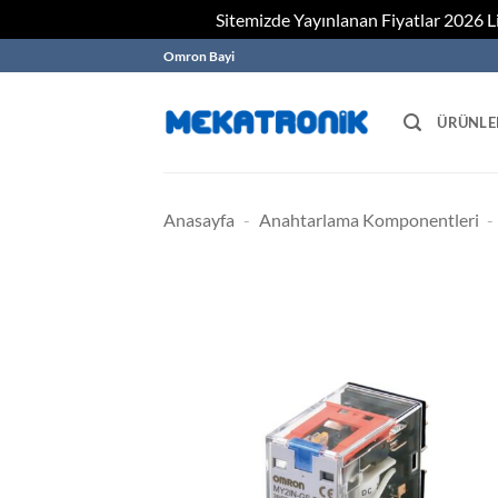
Sitemizde Yayınlanan Fiyatlar 2026 Lis
Skip
Omron Bayi
to
content
ÜRÜNLE
Anasayfa
-
Anahtarlama Komponentleri
-