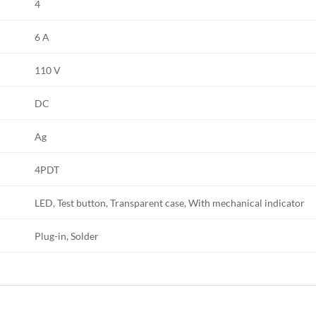
4
6 A
110 V
DC
Ag
4PDT
LED, Test button, Transparent case, With mechanical indicator
Plug-in, Solder