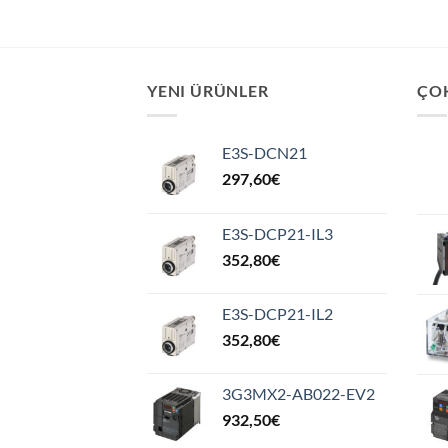
YENI ÜRÜNLER
ÇO
E3S-DCN21
297,60
€
E3S-DCP21-IL3
352,80
€
E3S-DCP21-IL2
352,80
€
3G3MX2-AB022-EV2
932,50
€