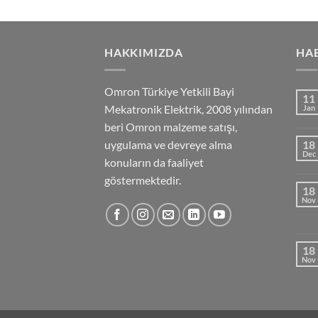
HAKKIMIZDA
HA
Omron Türkiye Yetkili Bayi
11
Mekatronik Elektrik, 2008 yılından
Jan
beri Omron malzeme satışı,
uygulama ve devreye alma
18
Dec
konuların da faaliyet
göstermektedir.
18
Nov
18
Nov