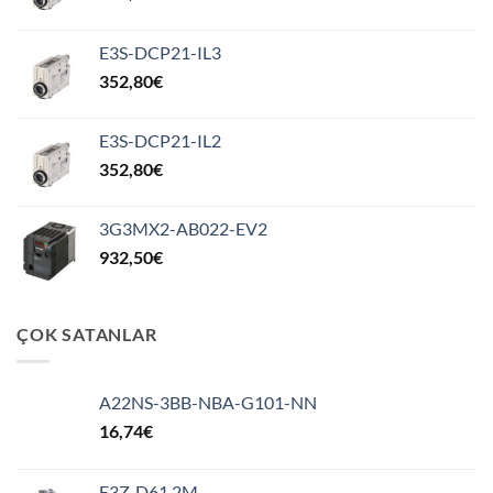
E3S-DCP21-IL3
352,80
€
E3S-DCP21-IL2
352,80
€
3G3MX2-AB022-EV2
932,50
€
ÇOK SATANLAR
A22NS-3BB-NBA-G101-NN
16,74
€
E3Z-D61 2M