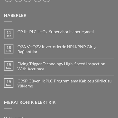
HABERLER
CP1H PLC ile Cx-Supervisor Haberleşmesi
11
Jan
No
Comments
on
Q2A Ve Q2V Invertorlerde NPN/PNP Giriş
18
CP1H
PLC
Dec
Bağlantılar
ile
No
Cx-
Comments
Supervisor
Flying Trigger Technology High-Speed Inspection
18
on
Haberleşmesi
Q2A
Nov
With Accuracy
Ve
Q2V
No
Invertorlerde
Comments
G9SP Güvenlik PLC Programlama Kablosu Sürücüsü
18
NPN/PNP
on
Giriş
Flying
Nov
Yükleme
Bağlantılar
Trigger
Technology
No
High-
Comments
Speed
on
MEKATRONIK ELEKTRIK
Inspection
G9SP
With
Güvenlik
Accuracy
PLC
Programlama
Kablosu