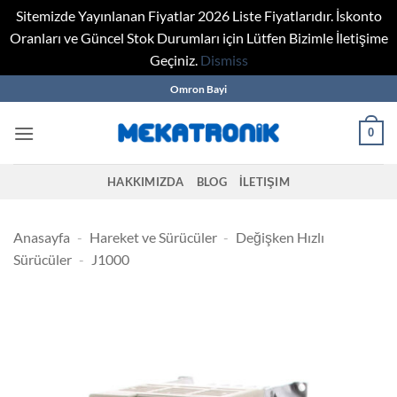
Sitemizde Yayınlanan Fiyatlar 2026 Liste Fiyatlarıdır. İskonto
Oranları ve Güncel Stok Durumları için Lütfen Bizimle İletişime
Geçiniz.
Dismiss
Skip
Omron Bayi
to
content
0
HAKKIMIZDA
BLOG
İLETIŞIM
Anasayfa
-
Hareket ve Sürücüler
-
Değişken Hızlı
Sürücüler
-
J1000