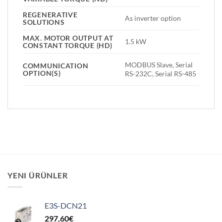
REGENERATIVE
As inverter option
SOLUTIONS
MAX. MOTOR OUTPUT AT
1.5 kW
CONSTANT TORQUE (HD)
MODBUS Slave, Serial
COMMUNICATION
OPTION(S)
RS-232C, Serial RS-485
YENI ÜRÜNLER
E3S-DCN21
297,60
€