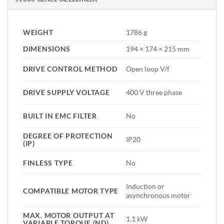
WEIGHT
1786 g
DIMENSIONS
194 × 174 × 215 mm
DRIVE CONTROL METHOD
Open loop V/f
DRIVE SUPPLY VOLTAGE
400 V three phase
BUILT IN EMC FILTER
No
DEGREE OF PROTECTION
IP20
(IP)
FINLESS TYPE
No
Induction or
COMPATIBLE MOTOR TYPE
asynchronous motor
MAX. MOTOR OUTPUT AT
1.1 kW
VARIABLE TORQUE (ND)