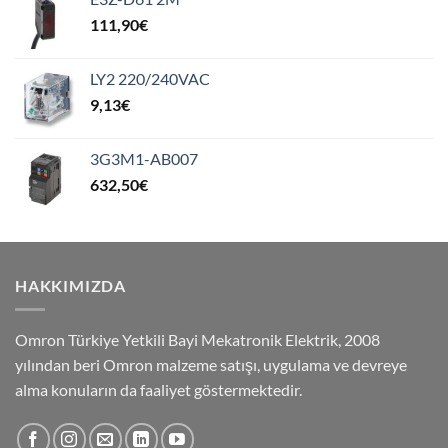
111,90
€
LY2 220/240VAC
9,13
€
3G3M1-AB007
632,50
€
HAKKIMIZDA
Omron Türkiye Yetkili Bayi Mekatronik Elektrik, 2008
yılından beri Omron malzeme satışı, uygulama ve devreye
alma konuların da faaliyet göstermektedir.