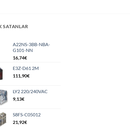
K SATANLAR
A22NS-3BB-NBA-
G101-NN
16,74
€
E3Z-D61 2M
111,90
€
LY2 220/240VAC
9,13
€
S8FS-C05012
21,92
€