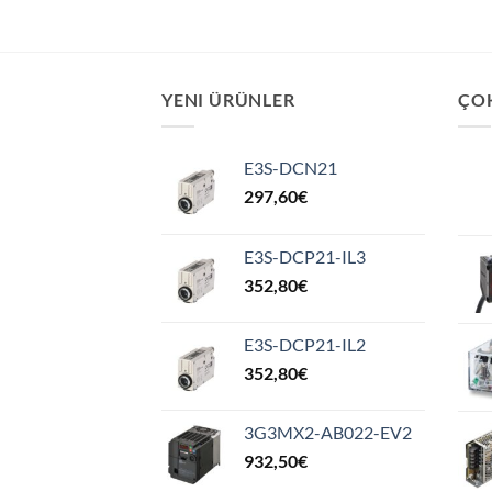
YENI ÜRÜNLER
ÇO
E3S-DCN21
297,60
€
E3S-DCP21-IL3
352,80
€
E3S-DCP21-IL2
352,80
€
3G3MX2-AB022-EV2
932,50
€