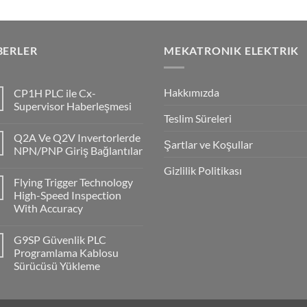
BERLER
MEKATRONIK ELEKTRIK
Hakkımızda
CP1H PLC ile Cx-
Supervisor Haberleşmesi
Teslim Süreleri
No
Comments
Q2A Ve Q2V Invertorlerde
on
Şartlar ve Koşullar
CP1H
NPN/PNP Giriş Bağlantılar
PLC
ile
No
Gizlilik Politikası
Cx-
Comments
Flying Trigger Technology
Supervisor
on
Haberleşmesi
Q2A
High-Speed Inspection
Ve
With Accuracy
Q2V
Invertorlerde
No
NPN/PNP
Comments
Giriş
G9SP Güvenlik PLC
on
Bağlantılar
Flying
Programlama Kablosu
Trigger
Sürücüsü Yükleme
Technology
High-
No
Speed
Comments
Inspection
on
With
G9SP