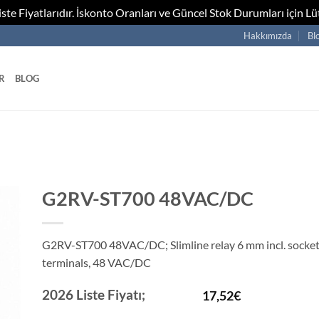
te Fiyatlarıdır. İskonto Oranları ve Güncel Stok Durumları için Lüt
Hakkımızda
Bl
R
BLOG
G2RV-ST700 48VAC/DC
G2RV-ST700 48VAC/DC; Slimline relay 6 mm incl. socket,
terminals, 48 VAC/DC
2026 Liste Fiyatı;
17,52
€