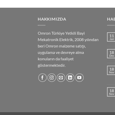
HAKKIMIZDA
HA
Omron Türkiye Yetkili Bayi
11
Mekatronik Elektrik, 2008 yılından
Jan
beri Omron malzeme satışı,
uygulama ve devreye alma
18
Dec
konuların da faaliyet
göstermektedir.
18
Nov
18
Nov