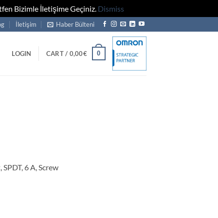
fen Bizimle İletişime Geçiniz.
Dismiss
og
İletişim
Haber Bülteni
0
LOGIN
CART /
0,00
€
 SPDT, 6 A, Screw