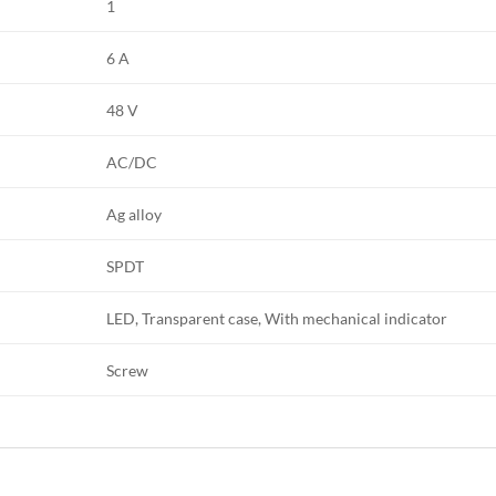
1
6 A
48 V
AC/DC
Ag alloy
SPDT
LED, Transparent case, With mechanical indicator
Screw