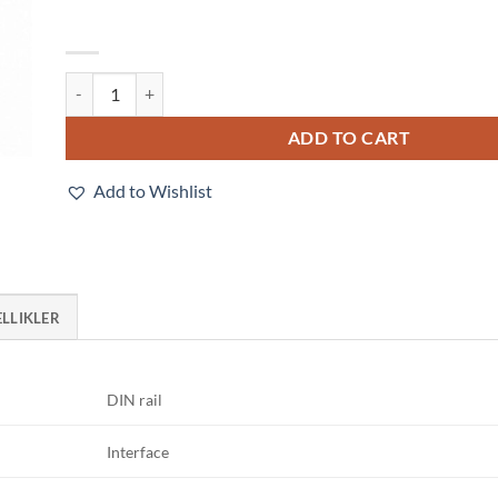
G2RV-ST700 48VAC/DC quantity
ADD TO CART
Add to Wishlist
ELLIKLER
DIN rail
Interface