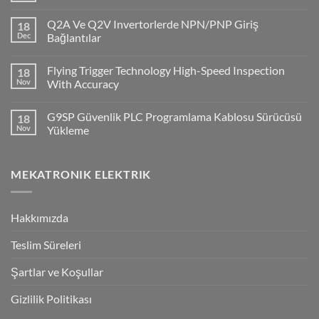
Comments
on
Q2A Ve Q2V Invertorlerde NPN/PNP Giriş
18
CP1H
PLC
Dec
Bağlantılar
ile
No
Cx-
Comments
Supervisor
Flying Trigger Technology High-Speed Inspection
18
on
Haberleşmesi
Q2A
Nov
With Accuracy
Ve
Q2V
No
Invertorlerde
Comments
G9SP Güvenlik PLC Programlama Kablosu Sürücüsü
18
NPN/PNP
on
Giriş
Flying
Nov
Yükleme
Bağlantılar
Trigger
Technology
No
High-
Comments
Speed
on
MEKATRONIK ELEKTRIK
Inspection
G9SP
With
Güvenlik
Accuracy
PLC
Programlama
Kablosu
Hakkımızda
Sürücüsü
Yükleme
Teslim Süreleri
Şartlar ve Koşullar
Gizlilik Politikası