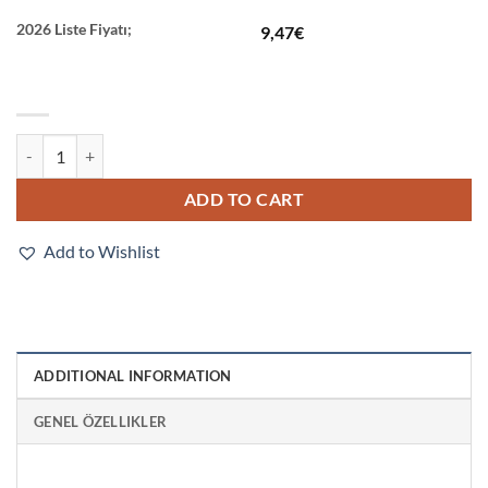
2026 Liste Fiyatı;
9,47
€
G2R-2-SN 24VDC (S) quantity
ADD TO CART
Add to Wishlist
ADDITIONAL INFORMATION
GENEL ÖZELLIKLER