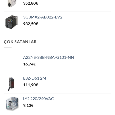
352,80
€
3G3MX2-AB022-EV2
932,50
€
ÇOK SATANLAR
A22NS-3BB-NBA-G101-NN
16,74
€
E3Z-D61 2M
111,90
€
LY2 220/240VAC
9,13
€