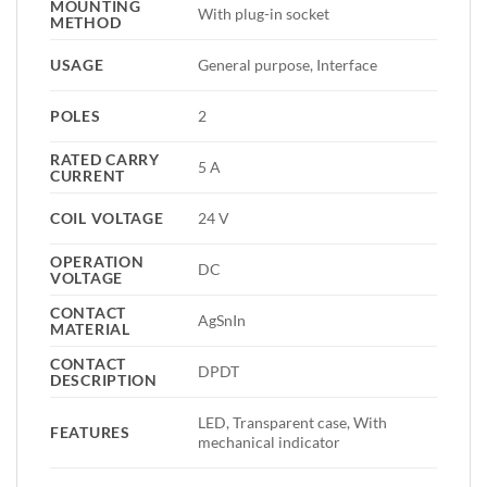
MOUNTING
With plug-in socket
METHOD
USAGE
General purpose, Interface
POLES
2
RATED CARRY
5 A
CURRENT
COIL VOLTAGE
24 V
OPERATION
DC
VOLTAGE
CONTACT
AgSnIn
MATERIAL
CONTACT
DPDT
DESCRIPTION
LED, Transparent case, With
FEATURES
mechanical indicator