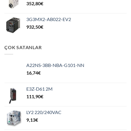
352,80
€
3G3MX2-AB022-EV2
932,50
€
ÇOK SATANLAR
A22NS-3BB-NBA-G101-NN
16,74
€
E3Z-D61 2M
111,90
€
LY2 220/240VAC
9,13
€