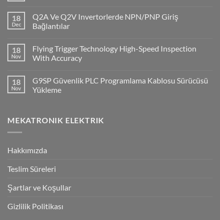
Comments
on
Q2A Ve Q2V Invertorlerde NPN/PNP Giriş
18
CP1H
PLC
Dec
Bağlantılar
ile
No
Cx-
Comments
Supervisor
Flying Trigger Technology High-Speed Inspection
18
on
Haberleşmesi
Q2A
Nov
With Accuracy
Ve
Q2V
No
Invertorlerde
Comments
G9SP Güvenlik PLC Programlama Kablosu Sürücüsü
18
NPN/PNP
on
Giriş
Flying
Nov
Yükleme
Bağlantılar
Trigger
Technology
No
High-
Comments
Speed
on
MEKATRONIK ELEKTRIK
Inspection
G9SP
With
Güvenlik
Accuracy
PLC
Programlama
Kablosu
Hakkımızda
Sürücüsü
Yükleme
Teslim Süreleri
Şartlar ve Koşullar
Gizlilik Politikası