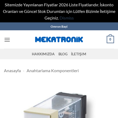
Sitemizde Yayınlanan Fiyatlar 2026 Liste Fiyatlarıdır. İskonto
Oranları ve Güncel Stok Durumları için Lütfen Bizimle İletişime
Geçiniz.
Dismiss
Skip
Omron Bayi
to
content
0
HAKKIMIZDA
BLOG
İLETIŞIM
Anasayfa
-
Anahtarlama Komponentleri