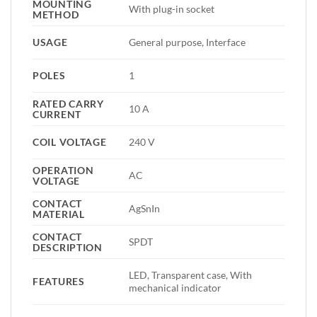
MOUNTING
With plug-in socket
METHOD
USAGE
General purpose, Interface
POLES
1
RATED CARRY
10 A
CURRENT
COIL VOLTAGE
240 V
OPERATION
AC
VOLTAGE
CONTACT
AgSnIn
MATERIAL
CONTACT
SPDT
DESCRIPTION
LED, Transparent case, With
FEATURES
mechanical indicator