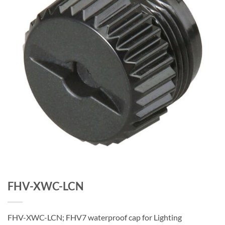
FHV-XWC-LCN
FHV-XWC-LCN; FHV7 waterproof cap for Lighting