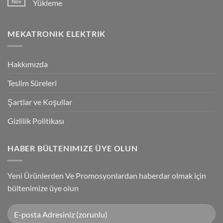
Nov
Yükleme
Bağlantılar
Trigger
Technology
No
High-
Comments
Speed
on
MEKATRONIK ELEKTRIK
Inspection
G9SP
With
Güvenlik
Accuracy
PLC
Programlama
Kablosu
Hakkımızda
Sürücüsü
Yükleme
Teslim Süreleri
Şartlar ve Koşullar
Gizlilik Politikası
HABER BÜLTENIMIZE ÜYE OLUN
Yeni Ürünlerden Ve Promosyonlardan haberdar olmak için
bültenimize üye olun