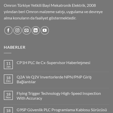
Omron Türkiye Yetkili Bayi Mekatronik Elektrik, 2008
yılından beri Omron malzeme satışı, uygulama ve devreye
alma konuların da faaliyet göstermektedir.
HABERLER
CP1H PLC ile Cx-Supervisor Haberleşmesi
11
Jan
No
Comments
on
Q2A Ve Q2V Invertorlerde NPN/PNP Giriş
18
CP1H
PLC
Dec
Bağlantılar
ile
No
Cx-
Comments
Supervisor
Flying Trigger Technology High-Speed Inspection
18
on
Haberleşmesi
Q2A
Nov
With Accuracy
Ve
Q2V
No
Invertorlerde
Comments
G9SP Güvenlik PLC Programlama Kablosu Sürücüsü
18
NPN/PNP
on
Giriş
Flying