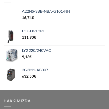
A22NS-3BB-NBA-G101-NN
16,74
€
E3Z-D61 2M
111,90
€
LY2 220/240VAC
9,13
€
3G3M1-AB007
632,50
€
HAKKIMIZDA