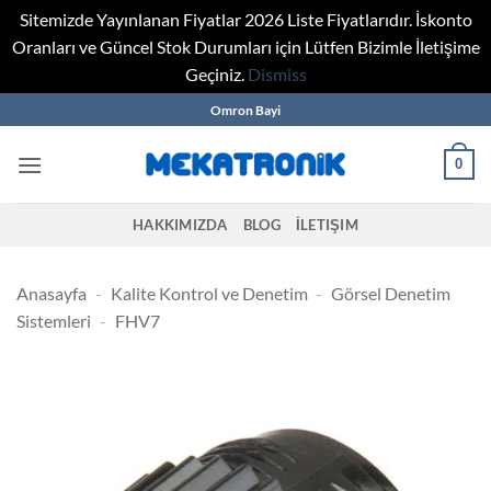
Sitemizde Yayınlanan Fiyatlar 2026 Liste Fiyatlarıdır. İskonto
Oranları ve Güncel Stok Durumları için Lütfen Bizimle İletişime
Geçiniz.
Dismiss
Skip
Omron Bayi
to
content
0
HAKKIMIZDA
BLOG
İLETIŞIM
Anasayfa
-
Kalite Kontrol ve Denetim
-
Görsel Denetim
Sistemleri
-
FHV7