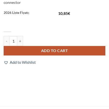
connector
2026 Liste Fiyatı;
10,85
€
FHV-XWC-LCN quantity
ADD TO CART
Add to Wishlist