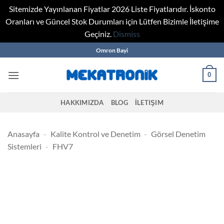
Sitemizde Yayınlanan Fiyatlar 2026 Liste Fiyatlarıdır. İskonto
Oranları ve Güncel Stok Durumları için Lütfen Bizimle İletişime
Geçiniz.
Dismiss
Skip
Omron Bayi
to
content
0
HAKKIMIZDA
BLOG
İLETIŞIM
Anasayfa
-
Kalite Kontrol ve Denetim
-
Görsel Denetim
Sistemleri
-
FHV7