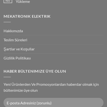
Nov
Yükleme
Bağlantılar
Trigger
Technology
No
High-
Comments
Speed
on
MEKATRONIK ELEKTRIK
Inspection
G9SP
With
Güvenlik
Accuracy
PLC
Programlama
Kablosu
Hakkımızda
Sürücüsü
Yükleme
Teslim Süreleri
Şartlar ve Koşullar
Gizlilik Politikası
HABER BÜLTENIMIZE ÜYE OLUN
Yeni Ürünlerden Ve Promosyonlardan haberdar olmak için
bültenimize üye olun