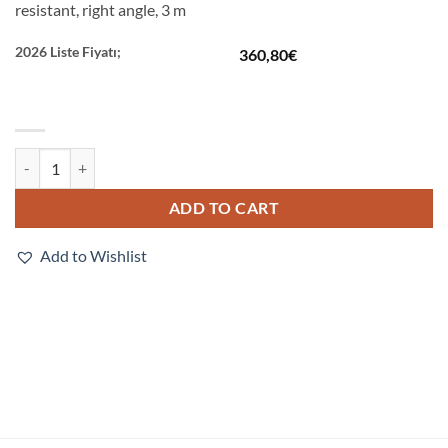
resistant, right angle, 3 m
2026 Liste Fiyatı;
360,80
€
FHV-VULB2 3M quantity
ADD TO CART
Add to Wishlist