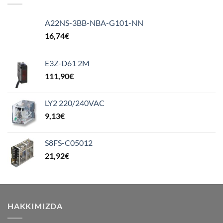
A22NS-3BB-NBA-G101-NN
16,74
€
E3Z-D61 2M
111,90
€
LY2 220/240VAC
9,13
€
S8FS-C05012
21,92
€
HAKKIMIZDA