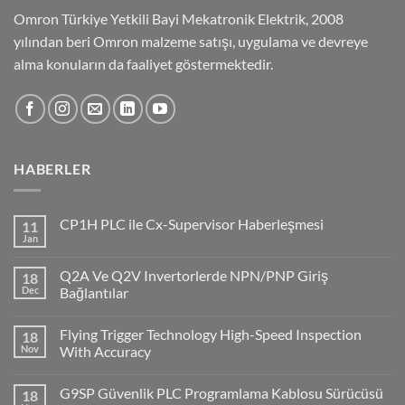
Omron Türkiye Yetkili Bayi Mekatronik Elektrik, 2008
yılından beri Omron malzeme satışı, uygulama ve devreye
alma konuların da faaliyet göstermektedir.
HABERLER
CP1H PLC ile Cx-Supervisor Haberleşmesi
11
Jan
No
Comments
on
Q2A Ve Q2V Invertorlerde NPN/PNP Giriş
18
CP1H
PLC
Dec
Bağlantılar
ile
No
Cx-
Comments
Supervisor
Flying Trigger Technology High-Speed Inspection
18
on
Haberleşmesi
Q2A
Nov
With Accuracy
Ve
Q2V
No
Invertorlerde
Comments
G9SP Güvenlik PLC Programlama Kablosu Sürücüsü
18
NPN/PNP
on
Giriş
Flying