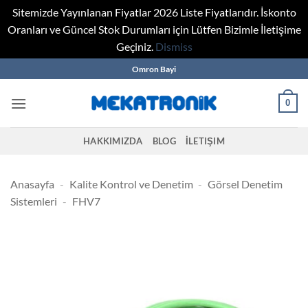
Sitemizde Yayınlanan Fiyatlar 2026 Liste Fiyatlarıdır. İskonto
Oranları ve Güncel Stok Durumları için Lütfen Bizimle İletişime
Geçiniz.
Dismiss
Skip
Omron Bayi
to
content
0
HAKKIMIZDA
BLOG
İLETIŞIM
Anasayfa
-
Kalite Kontrol ve Denetim
-
Görsel Denetim
Sistemleri
-
FHV7