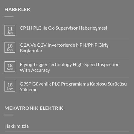
HABERLER
CP1H PLC ile Cx-Supervisor Haberleşmesi
11
Jan
No
Comments
on
Q2A Ve Q2V Invertorlerde NPN/PNP Giriş
18
CP1H
PLC
Dec
Bağlantılar
ile
No
Cx-
Comments
Supervisor
Flying Trigger Technology High-Speed Inspection
18
on
Haberleşmesi
Q2A
Nov
With Accuracy
Ve
Q2V
No
Invertorlerde
Comments
G9SP Güvenlik PLC Programlama Kablosu Sürücüsü
18
NPN/PNP
on
Giriş
Flying
Nov
Yükleme
Bağlantılar
Trigger
Technology
No
High-
Comments
Speed
on
MEKATRONIK ELEKTRIK
Inspection
G9SP
With
Güvenlik
Accuracy
PLC
Programlama
Kablosu
Hakkımızda
Sürücüsü
Yükleme