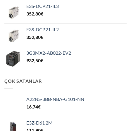
E3S-DCP21-IL3
352,80
€
E3S-DCP21-IL2
352,80
€
3G3MX2-AB022-EV2
932,50
€
ÇOK SATANLAR
A22NS-3BB-NBA-G101-NN
16,74
€
E3Z-D61 2M
111,90
€