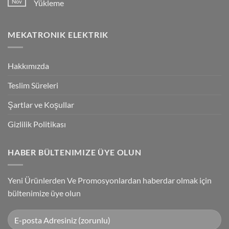
Nov
Yükleme
Bağlantılar
Trigger
Technology
No
High-
Comments
Speed
on
MEKATRONIK ELEKTRIK
Inspection
G9SP
With
Güvenlik
Accuracy
PLC
Programlama
Kablosu
Hakkımızda
Sürücüsü
Yükleme
Teslim Süreleri
Şartlar ve Koşullar
Gizlilik Politikası
HABER BÜLTENIMIZE ÜYE OLUN
Yeni Ürünlerden Ve Promosyonlardan haberdar olmak için
bültenimize üye olun