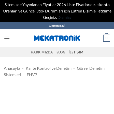
Sitemizde Yayınlanan Fiyatlar 2026 Liste Fiyatlarıdır. İskonto
Oranları ve Güncel Stok Durumları için Lütfen Bizimle İletişime
Geçiniz.
Dismiss
Skip
Omron Bayi
to
content
0
HAKKIMIZDA
BLOG
İLETIŞIM
Anasayfa
-
Kalite Kontrol ve Denetim
-
Görsel Denetim
Sistemleri
-
FHV7