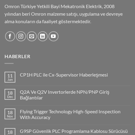
Omron Türkiye Yetkili Bayi Mekatronik Elektrik, 2008
yılından beri Omron malzeme satışı, uygulama ve devreye
alma konuların da faaliyet göstermektedir.
HABERLER
CP1H PLC ile Cx-Supervisor Haberleşmesi
11
Jan
No
Comments
on
Q2A Ve Q2V Invertorlerde NPN/PNP Giriş
18
CP1H
PLC
Dec
Bağlantılar
ile
No
Cx-
Comments
Supervisor
Flying Trigger Technology High-Speed Inspection
18
on
Haberleşmesi
Q2A
Nov
With Accuracy
Ve
Q2V
No
Invertorlerde
Comments
G9SP Güvenlik PLC Programlama Kablosu Sürücüsü
18
NPN/PNP
on
Giriş
Flying