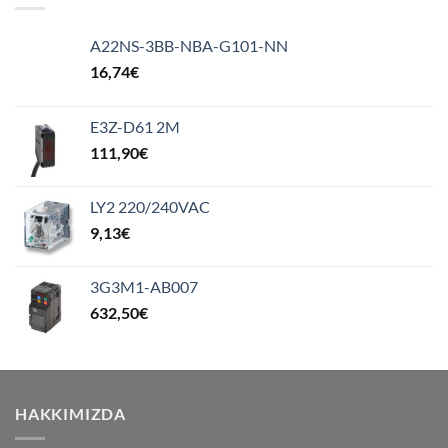
A22NS-3BB-NBA-G101-NN
16,74
€
E3Z-D61 2M
111,90
€
LY2 220/240VAC
9,13
€
3G3M1-AB007
632,50
€
HAKKIMIZDA