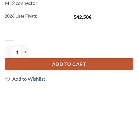
M12 connector
2026 Liste Fiyatı;
542,50
€
FHV-VNLB-10M-E quantity
ADD TO CART
Add to Wishlist