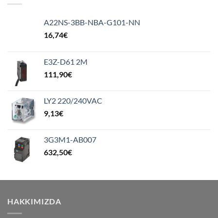
A22NS-3BB-NBA-G101-NN
16,74
€
E3Z-D61 2M
111,90
€
LY2 220/240VAC
9,13
€
3G3M1-AB007
632,50
€
HAKKIMIZDA