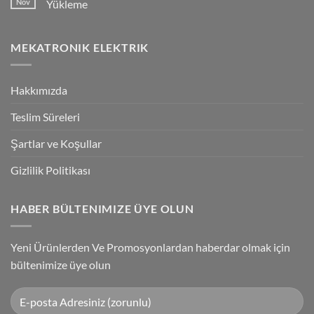
Nov
Yükleme
Bağlantılar
Trigger
Technology
No
High-
Comments
Speed
on
MEKATRONIK ELEKTRIK
Inspection
G9SP
With
Güvenlik
Accuracy
PLC
Programlama
Kablosu
Hakkımızda
Sürücüsü
Yükleme
Teslim Süreleri
Şartlar ve Koşullar
Gizlilik Politikası
HABER BÜLTENIMIZE ÜYE OLUN
Yeni Ürünlerden Ve Promosyonlardan haberdar olmak için
bültenimize üye olun