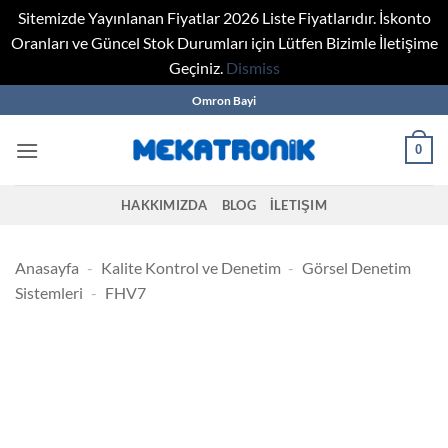
Sitemizde Yayınlanan Fiyatlar 2026 Liste Fiyatlarıdır. İskonto
Oranları ve Güncel Stok Durumları için Lütfen Bizimle İletişime
Geçiniz.
Dismiss
Skip
Omron Bayi
to
content
0
HAKKIMIZDA
BLOG
İLETIŞIM
Anasayfa
-
Kalite Kontrol ve Denetim
-
Görsel Denetim
Sistemleri
-
FHV7