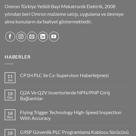
Omron Türkiye Yetkili Bayi Mekatronik Elektrik, 2008
yılından beri Omron malzeme satışı, uygulama ve devreye
alma konuların da faaliyet göstermektedir.
HABERLER
CP1H PLC ile Cx-Supervisor Haberleşmesi
11
Jan
No
Comments
on
Q2A Ve Q2V Invertorlerde NPN/PNP Giriş
18
CP1H
PLC
Dec
Bağlantılar
ile
No
Cx-
Comments
Supervisor
Flying Trigger Technology High-Speed Inspection
18
on
Haberleşmesi
Q2A
Nov
With Accuracy
Ve
Q2V
No
Invertorlerde
Comments
G9SP Güvenlik PLC Programlama Kablosu Sürücüsü
18
NPN/PNP
on
Giriş
Flying