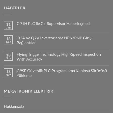
HABERLER
CP1H PLC ile Cx-Supervisor Haberleşmesi
11
Jan
No
Comments
on
Q2A Ve Q2V Invertorlerde NPN/PNP Giriş
18
CP1H
PLC
Dec
Bağlantılar
ile
No
Cx-
Comments
Supervisor
Flying Trigger Technology High-Speed Inspection
18
on
Haberleşmesi
Q2A
Nov
With Accuracy
Ve
Q2V
No
Invertorlerde
Comments
G9SP Güvenlik PLC Programlama Kablosu Sürücüsü
18
NPN/PNP
on
Giriş
Flying
Nov
Yükleme
Bağlantılar
Trigger
Technology
No
High-
Comments
Speed
on
MEKATRONIK ELEKTRIK
Inspection
G9SP
With
Güvenlik
Accuracy
PLC
Programlama
Kablosu
Hakkımızda
Sürücüsü
Yükleme