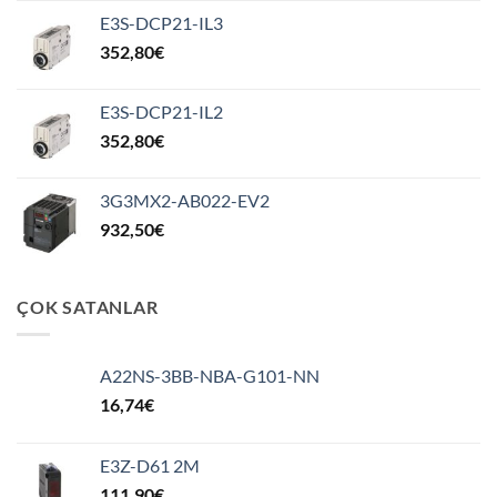
E3S-DCP21-IL3
352,80
€
E3S-DCP21-IL2
352,80
€
3G3MX2-AB022-EV2
932,50
€
ÇOK SATANLAR
A22NS-3BB-NBA-G101-NN
16,74
€
E3Z-D61 2M
111,90
€