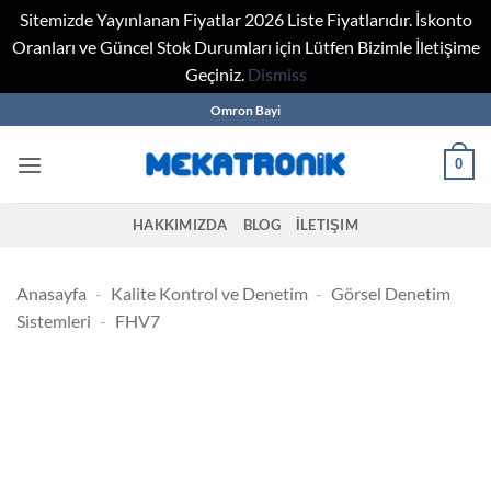
Sitemizde Yayınlanan Fiyatlar 2026 Liste Fiyatlarıdır. İskonto
Oranları ve Güncel Stok Durumları için Lütfen Bizimle İletişime
Geçiniz.
Dismiss
Skip
Omron Bayi
to
content
0
HAKKIMIZDA
BLOG
İLETIŞIM
Anasayfa
-
Kalite Kontrol ve Denetim
-
Görsel Denetim
Sistemleri
-
FHV7