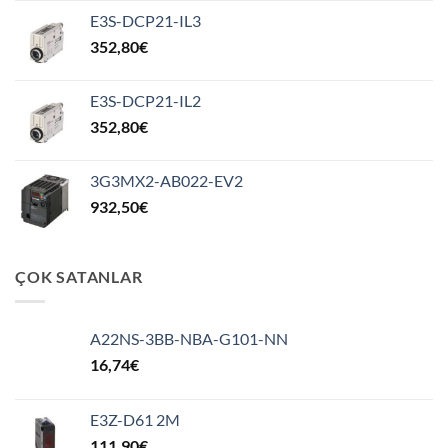
E3S-DCP21-IL3
352,80
€
E3S-DCP21-IL2
352,80
€
3G3MX2-AB022-EV2
932,50
€
ÇOK SATANLAR
A22NS-3BB-NBA-G101-NN
16,74
€
E3Z-D61 2M
111,90
€