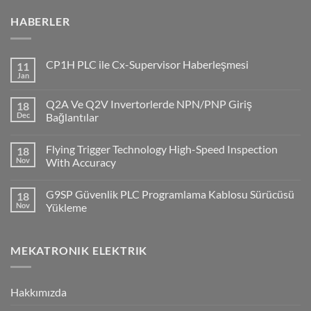
HABERLER
CP1H PLC ile Cx-Supervisor Haberleşmesi
11
Jan
No
Comments
on
Q2A Ve Q2V Invertorlerde NPN/PNP Giriş
18
CP1H
PLC
Dec
Bağlantılar
ile
No
Cx-
Comments
Supervisor
Flying Trigger Technology High-Speed Inspection
18
on
Haberleşmesi
Q2A
Nov
With Accuracy
Ve
Q2V
No
Invertorlerde
Comments
G9SP Güvenlik PLC Programlama Kablosu Sürücüsü
18
NPN/PNP
on
Giriş
Flying
Nov
Yükleme
Bağlantılar
Trigger
Technology
No
High-
Comments
Speed
on
MEKATRONIK ELEKTRIK
Inspection
G9SP
With
Güvenlik
Accuracy
PLC
Programlama
Kablosu
Hakkımızda
Sürücüsü
Yükleme