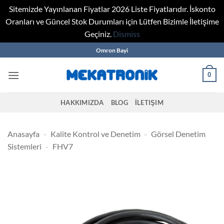
Sitemizde Yayınlanan Fiyatlar 2026 Liste Fiyatlarıdır. İskonto
Oranları ve Güncel Stok Durumları için Lütfen Bizimle İletişime
Geçiniz.
Dismiss
Skip
Omron Bayi
to
content
0
HAKKIMIZDA
BLOG
İLETIŞIM
Anasayfa
-
Kalite Kontrol ve Denetim
-
Görsel Denetim
Sistemleri
-
FHV7