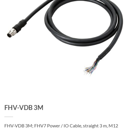
FHV-VDB 3M
FHV-VDB 3M; FHV7 Power / IO Cable, straight 3 m, M12