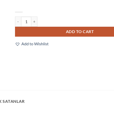
F440-FXXXY50M-NNV quantity
ADD TO CART
Add to Wishlist
K SATANLAR