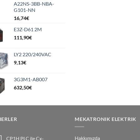
A22NS-3BB-NBA-
G101-NN
16,74
€
E3Z-D61 2M
111,90
€
LY2 220/240VAC
9,13
€
3G3M1-AB007
632,50
€
BERLER
MEKATRONIK ELEKTRIK
Hakkımızda
CP1H PLC ile Cx-