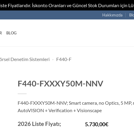
te Fiyatlarıdır. İskonto Oranları ve Güncel Stok Durumları için Lüt
Hakkımızda
Bl
R
BLOG
örsel Denetim Sistemleri
-
F440-F
F440-FXXXY50M-NNV
F440-FXXXY50M-NNV; Smart camera, no Optics, 5 MP, mo
AutoVISION + Verification + Visionscape
2026 Liste Fiyatı;
5.730,00
€