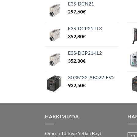
E3S-DCN21
297,60
€
E3S-DCP21-IL3
352,80
€
E3S-DCP21-IL2
352,80
€
3G3MX2-AB022-EV2
932,50
€
HAKKIMIZDA
HA
Omron Türkiye Yetkili Bayi
11