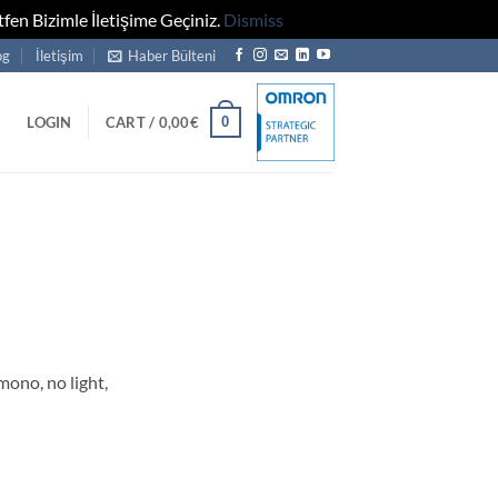
fen Bizimle İletişime Geçiniz.
Dismiss
og
İletişim
Haber Bülteni
0
LOGIN
CART /
0,00
€
no, no light,