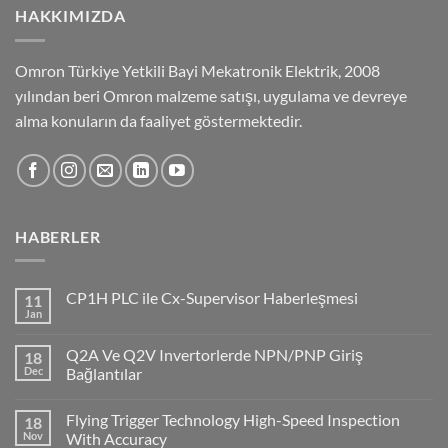
HAKKIMIZDA
Omron Türkiye Yetkili Bayi Mekatronik Elektrik, 2008
yılından beri Omron malzeme satışı, uygulama ve devreye
alma konuların da faaliyet göstermektedir.
HABERLER
CP1H PLC ile Cx-Supervisor Haberleşmesi
11
Jan
No
Comments
on
Q2A Ve Q2V Invertorlerde NPN/PNP Giriş
18
CP1H
PLC
Dec
Bağlantılar
ile
No
Cx-
Comments
Supervisor
Flying Trigger Technology High-Speed Inspection
18
on
Haberleşmesi
Q2A
Nov
With Accuracy
Ve