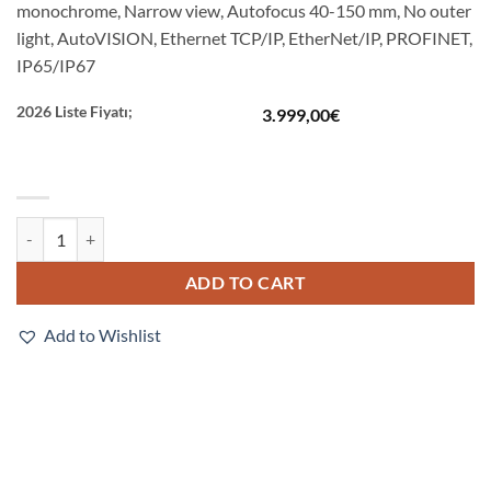
monochrome, Narrow view, Autofocus 40-150 mm, No outer
light, AutoVISION, Ethernet TCP/IP, EtherNet/IP, PROFINET,
IP65/IP67
2026 Liste Fiyatı;
3.999,00
€
F430-F000N12M-NNA quantity
ADD TO CART
Add to Wishlist