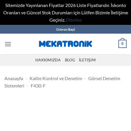
Sitemizde Yayınlanan Fiyatlar 2026 Liste Fiyatlarıdır. İskonto
Oranları ve Güncel Stok Durumları için Lütfen Bizimle İletişime
Geçiniz.
Dismiss
Skip
Omron Bayi
to
content
0
HAKKIMIZDA
BLOG
İLETIŞIM
Anasayfa
-
Kalite Kontrol ve Denetim
-
Görsel Denetim
Sistemleri
-
F430-F