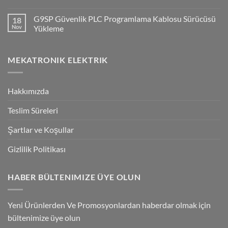
Q2V
No
Invertorlerde
Comments
G9SP Güvenlik PLC Programlama Kablosu Sürücüsü
18
NPN/PNP
on
Giriş
Flying
Nov
Yükleme
Bağlantılar
Trigger
Technology
No
High-
Comments
Speed
on
MEKATRONIK ELEKTRIK
Inspection
G9SP
With
Güvenlik
Accuracy
PLC
Programlama
Kablosu
Hakkımızda
Sürücüsü
Yükleme
Teslim Süreleri
Şartlar ve Koşullar
Gizlilik Politikası
HABER BÜLTENIMIZE ÜYE OLUN
Yeni Ürünlerden Ve Promosyonlardan haberdar olmak için
bültenimize üye olun