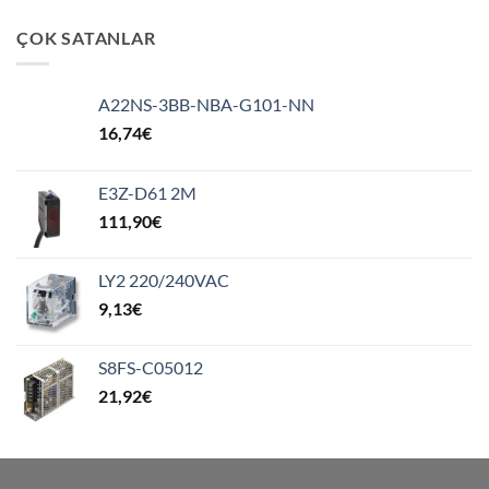
ÇOK SATANLAR
A22NS-3BB-NBA-G101-NN
16,74
€
E3Z-D61 2M
111,90
€
LY2 220/240VAC
9,13
€
S8FS-C05012
21,92
€