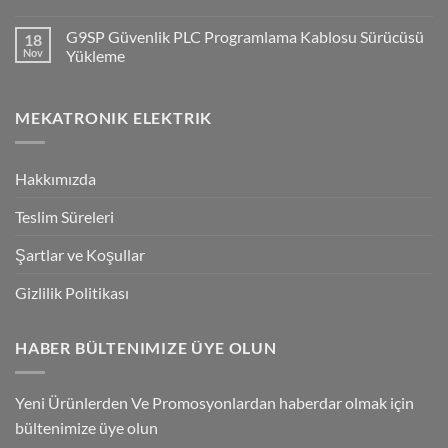
Q2V
No
Invertorlerde
Comments
G9SP Güvenlik PLC Programlama Kablosu Sürücüsü
18
NPN/PNP
on
Giriş
Flying
Nov
Yükleme
Bağlantılar
Trigger
Technology
No
High-
Comments
Speed
on
MEKATRONIK ELEKTRIK
Inspection
G9SP
With
Güvenlik
Accuracy
PLC
Programlama
Kablosu
Hakkımızda
Sürücüsü
Yükleme
Teslim Süreleri
Şartlar ve Koşullar
Gizlilik Politikası
HABER BÜLTENIMIZE ÜYE OLUN
Yeni Ürünlerden Ve Promosyonlardan haberdar olmak için
bültenimize üye olun