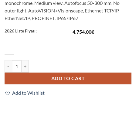
monochrome, Medium view, Autofocus 50-300 mm, No
outer light, AutoVISION+Visionscape, Ethernet TCP/IP,
EtherNet/IP, PROFINET, IP65/IP67
2026 Liste Fiyatı;
4.754,00
€
F430-F000M12M-NNV quantity
ADD TO CART
Add to Wishlist