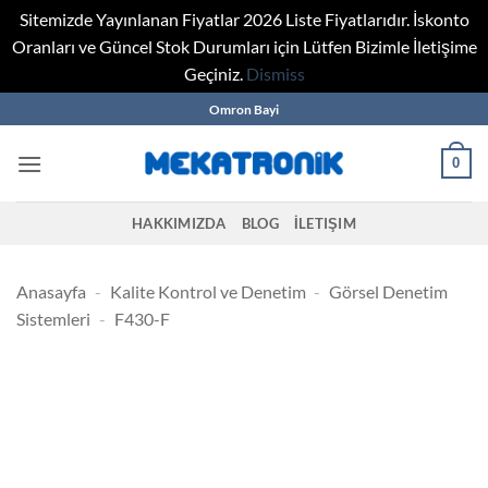
Sitemizde Yayınlanan Fiyatlar 2026 Liste Fiyatlarıdır. İskonto
Oranları ve Güncel Stok Durumları için Lütfen Bizimle İletişime
Geçiniz.
Dismiss
Skip
Omron Bayi
to
content
0
HAKKIMIZDA
BLOG
İLETIŞIM
Anasayfa
-
Kalite Kontrol ve Denetim
-
Görsel Denetim
Sistemleri
-
F430-F