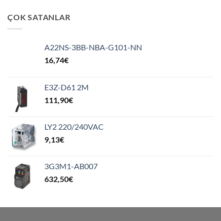
ÇOK SATANLAR
A22NS-3BB-NBA-G101-NN
16,74
€
E3Z-D61 2M
111,90
€
LY2 220/240VAC
9,13
€
3G3M1-AB007
632,50
€