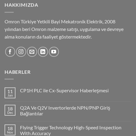
HAKKIMIZDA
Omron Türkiye Yetkili Bayi Mekatronik Elektrik, 2008
yılından beri Omron malzeme satışı, uygulama ve devreye
alma konuların da faaliyet göstermektedir.
HABERLER
CP1H PLC ile Cx-Supervisor Haberleşmesi
11
Jan
No
Comments
on
Q2A Ve Q2V Invertorlerde NPN/PNP Giriş
18
CP1H
PLC
Dec
Bağlantılar
ile
No
Cx-
Comments
Supervisor
Flying Trigger Technology High-Speed Inspection
18
on
Haberleşmesi
Q2A
Nov
With Accuracy
Ve