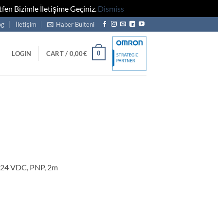
fen Bizimle İletişime Geçiniz.
Dismiss
og
İletişim
Haber Bülteni
0
LOGIN
CART /
0,00
€
-24 VDC, PNP, 2m