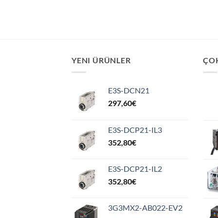
YENI ÜRÜNLER
ÇO
E3S-DCN21
297,60
€
E3S-DCP21-IL3
352,80
€
E3S-DCP21-IL2
352,80
€
3G3MX2-AB022-EV2