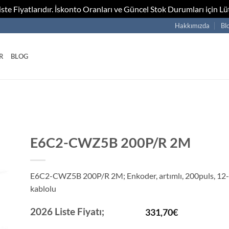
te Fiyatlarıdır. İskonto Oranları ve Güncel Stok Durumları için Lüt
Hakkımızda
Bl
R
BLOG
E6C2-CWZ5B 200P/R 2M
E6C2-CWZ5B 200P/R 2M; Enkoder, artımlı, 200puls, 12
kablolu
2026 Liste Fiyatı;
331,70
€