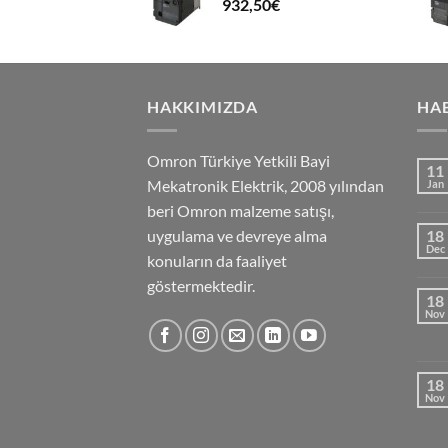
932,50
€
HAKKIMIZDA
HA
Omron Türkiye Yetkili Bayi
11
Mekatronik Elektrik, 2008 yılından
Jan
beri Omron malzeme satışı,
uygulama ve devreye alma
18
Dec
konuların da faaliyet
göstermektedir.
18
Nov
18
Nov