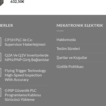
632,50
€
BERLER
MEKATRONIK ELEKTRIK
Hakkımızda
CP1H PLC ile Cx-
Supervisor Haberleşmesi
Teslim Süreleri
No
Comments
Q2A Ve Q2V Invertorlerde
on
Şartlar ve Koşullar
CP1H
NPN/PNP Giriş Bağlantılar
PLC
ile
No
Gizlilik Politikası
Cx-
Comments
Flying Trigger Technology
Supervisor
on
Haberleşmesi
Q2A
High-Speed Inspection
Ve
With Accuracy
Q2V
Invertorlerde
No
NPN/PNP
Comments
Giriş
G9SP Güvenlik PLC
on
Bağlantılar
Flying
Programlama Kablosu
Trigger
Sürücüsü Yükleme
Technology
High-
No
Speed