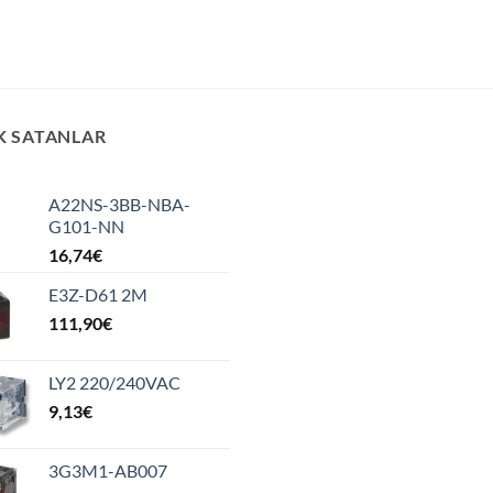
K SATANLAR
A22NS-3BB-NBA-
G101-NN
16,74
€
E3Z-D61 2M
111,90
€
LY2 220/240VAC
9,13
€
3G3M1-AB007