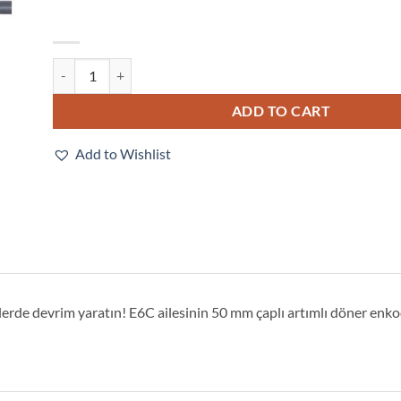
E6C2-CWZ5B 200P/R 2M quantity
ADD TO CART
Add to Wishlist
erde devrim yaratın! E6C ailesinin 50 mm çaplı artımlı döner enko