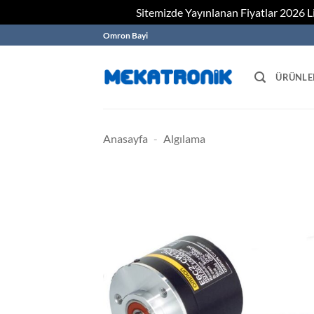
Sitemizde Yayınlanan Fiyatlar 2026 Lis
Skip
Omron Bayi
to
content
ÜRÜNLE
Anasayfa
-
Algılama