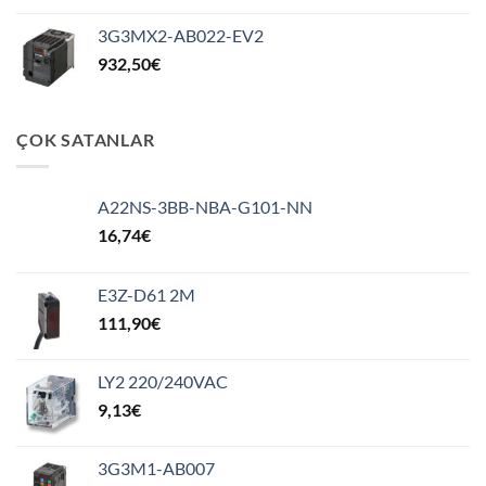
3G3MX2-AB022-EV2
932,50
€
ÇOK SATANLAR
A22NS-3BB-NBA-G101-NN
16,74
€
E3Z-D61 2M
111,90
€
LY2 220/240VAC
9,13
€
3G3M1-AB007