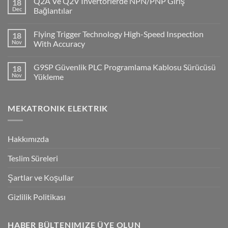
Q2A Ve Q2V Invertorlerde NPN/PNP Giriş
18
CP1H
PLC
Dec
Bağlantılar
ile
No
Cx-
Comments
Supervisor
Flying Trigger Technology High-Speed Inspection
18
on
Haberleşmesi
Q2A
Nov
With Accuracy
Ve
Q2V
No
Invertorlerde
Comments
G9SP Güvenlik PLC Programlama Kablosu Sürücüsü
18
NPN/PNP
on
Giriş
Flying
Nov
Yükleme
Bağlantılar
Trigger
Technology
No
High-
Comments
Speed
on
MEKATRONIK ELEKTRIK
Inspection
G9SP
With
Güvenlik
Accuracy
PLC
Programlama
Kablosu
Hakkımızda
Sürücüsü
Yükleme
Teslim Süreleri
Şartlar ve Koşullar
Gizlilik Politikası
HABER BÜLTENIMIZE ÜYE OLUN