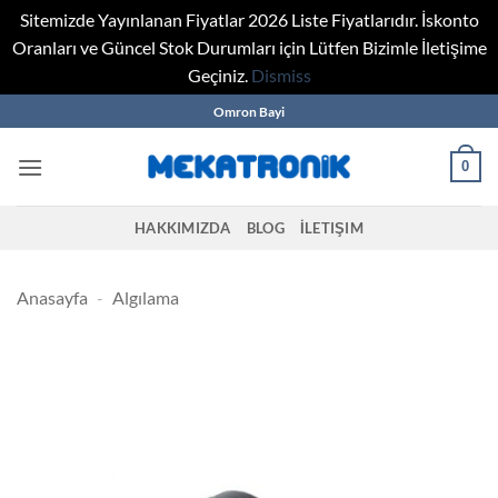
Sitemizde Yayınlanan Fiyatlar 2026 Liste Fiyatlarıdır. İskonto
Oranları ve Güncel Stok Durumları için Lütfen Bizimle İletişime
Geçiniz.
Dismiss
Skip
Omron Bayi
to
content
0
HAKKIMIZDA
BLOG
İLETIŞIM
Anasayfa
-
Algılama