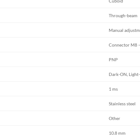
Cuboid
Through-beam
Manual adjustm
Connector M8 –
PNP
Dark-ON, Ligh
1 ms
Stainless steel
Other
10.8 mm