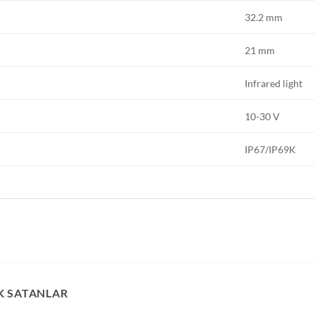
32.2 mm
21 mm
Infrared light
10-30 V
IP67/IP69K
K SATANLAR