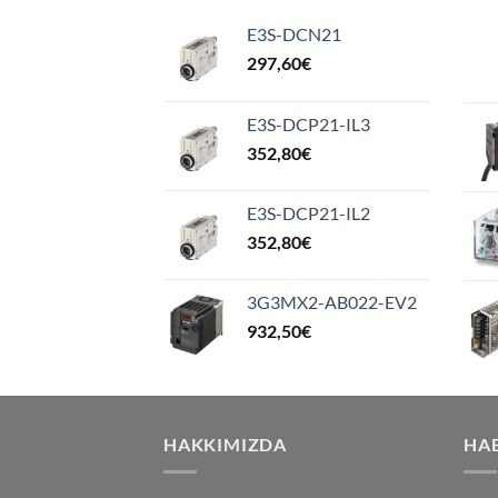
E3S-DCN21
297,60
€
E3S-DCP21-IL3
352,80
€
E3S-DCP21-IL2
352,80
€
3G3MX2-AB022-EV2
932,50
€
HAKKIMIZDA
HA