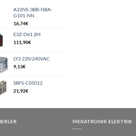
A22NS-3BB-NBA-
G101-NN
16,74
€
E3Z-D61 2M
111,90
€
LY2 220/240VAC
9,13
€
S8FS-C05012
21,92
€
BERLER
MEKATRONIK ELEKTRIK