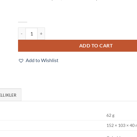
E3ZM-T86 quantity
ADD TO CART
Add to Wishlist
ELLIKLER
62 g
152 × 103 × 40