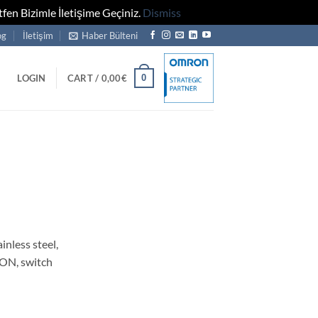
fen Bizimle İletişime Geçiniz.
Dismiss
og
İletişim
Haber Bülteni
0
LOGIN
CART /
0,00
€
inless steel,
-ON, switch