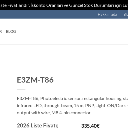
te Fiyatlarıdır. İskonto Oranları ve Güncel Stok Durumları için Lüt
Hakkımızda
Bl
R
BLOG
E3ZM-T86
E3ZM-T86; Photoelectric sensor, rectangular housing, sta
infrared LED, through-beam, 15 m, PNP, Light-ON/Dark
output with wire, M8 4-pin connector
2026 Liste Fiyatı;
335,40
€