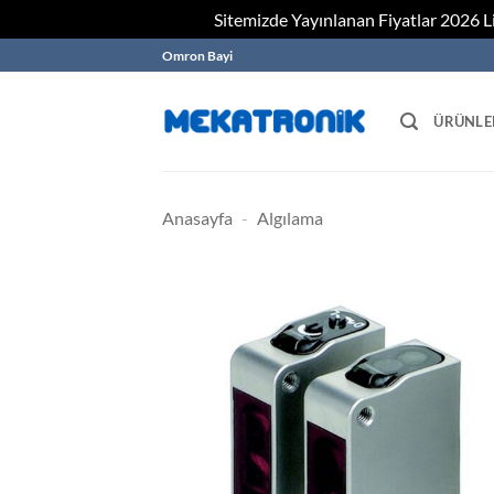
Sitemizde Yayınlanan Fiyatlar 2026 Lis
Skip
Omron Bayi
to
content
ÜRÜNLE
Anasayfa
-
Algılama