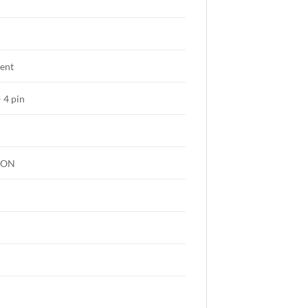
ent
 4 pin
t-ON