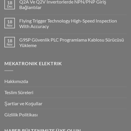
Q2A Ve Q2V Invertorlerde NPN/PNP Giriş
18
CP1H
PLC
Dec
Bağlantılar
ile
No
Cx-
Comments
Supervisor
Flying Trigger Technology High-Speed Inspection
18
on
Haberleşmesi
Q2A
Nov
With Accuracy
Ve
Q2V
No
Invertorlerde
Comments
G9SP Güvenlik PLC Programlama Kablosu Sürücüsü
18
NPN/PNP
on
Giriş
Flying
Nov
Yükleme
Bağlantılar
Trigger
Technology
No
High-
Comments
Speed
on
MEKATRONIK ELEKTRIK
Inspection
G9SP
With
Güvenlik
Accuracy
PLC
Programlama
Kablosu
Hakkımızda
Sürücüsü
Yükleme
Teslim Süreleri
Şartlar ve Koşullar
Gizlilik Politikası
HABER BÜLTENIMIZE ÜYE OLUN