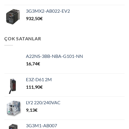
3G3MX2-AB022-EV2
932,50
€
ÇOK SATANLAR
A22NS-3BB-NBA-G101-NN
16,74
€
E3Z-D61 2M
111,90
€
LY2 220/240VAC
9,13
€
3G3M1-AB007