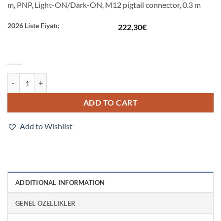
m, PNP, Light-ON/Dark-ON, M12 pigtail connector, 0.3 m
2026 Liste Fiyatı;
222,30
€
E3ZM-CD82-M1TJ 0.3M quantity
ADD TO CART
Add to Wishlist
ADDITIONAL INFORMATION
GENEL ÖZELLIKLER