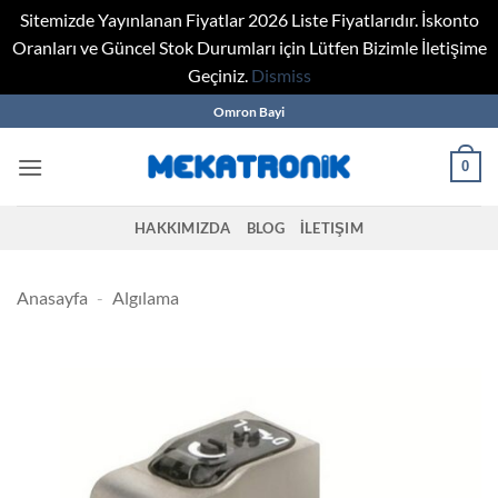
Sitemizde Yayınlanan Fiyatlar 2026 Liste Fiyatlarıdır. İskonto
Oranları ve Güncel Stok Durumları için Lütfen Bizimle İletişime
Geçiniz.
Dismiss
Skip
Omron Bayi
to
content
0
HAKKIMIZDA
BLOG
İLETIŞIM
Anasayfa
-
Algılama