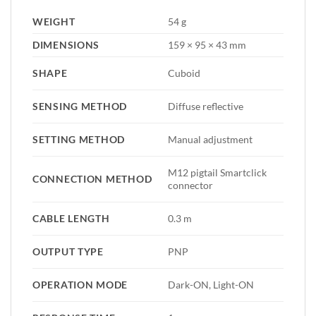
WEIGHT
54 g
DIMENSIONS
159 × 95 × 43 mm
SHAPE
Cuboid
SENSING METHOD
Diffuse reflective
SETTING METHOD
Manual adjustment
M12 pigtail Smartclick
CONNECTION METHOD
connector
CABLE LENGTH
0.3 m
OUTPUT TYPE
PNP
OPERATION MODE
Dark-ON, Light-ON