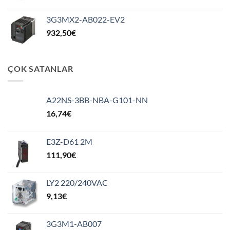
3G3MX2-AB022-EV2
932,50
€
ÇOK SATANLAR
A22NS-3BB-NBA-G101-NN
16,74
€
E3Z-D61 2M
111,90
€
LY2 220/240VAC
9,13
€
3G3M1-AB007