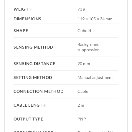
WEIGHT
73 g
DIMENSIONS
119 × 105 × 34 mm
SHAPE
Cuboid
Background
SENSING METHOD
suppression
SENSING DISTANCE
20 mm
SETTING METHOD
Manual adjustment
CONNECTION METHOD
Cable
CABLE LENGTH
2 m
OUTPUT TYPE
PNP