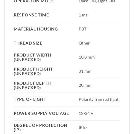
OPERATION MODE
Dark-ON, Light-ON
RESPONSE TIME
1 ms
MATERIAL HOUSING
PBT
THREAD SIZE
Other
PRODUCT WIDTH
10.8 mm
(UNPACKED)
PRODUCT HEIGHT
31 mm
(UNPACKED)
PRODUCT DEPTH
20 mm
(UNPACKED)
TYPE OF LIGHT
Polarity free red light
POWER SUPPLY VOLTAGE
12-24 V
DEGREE OF PROTECTION
IP67
(IP)