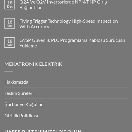
Q2A Ve Q2V Invertorlerde NPN/PNP Giriş
18
CP1H
PLC
Dec
Bağlantılar
ile
No
Cx-
Comments
Supervisor
Flying Trigger Technology High-Speed Inspection
18
on
Haberleşmesi
Q2A
Nov
With Accuracy
Ve
Q2V
No
Invertorlerde
Comments
G9SP Güvenlik PLC Programlama Kablosu Sürücüsü
18
NPN/PNP
on
Giriş
Flying
Nov
Yükleme
Bağlantılar
Trigger
Technology
No
High-
Comments
Speed
on
MEKATRONIK ELEKTRIK
Inspection
G9SP
With
Güvenlik
Accuracy
PLC
Programlama
Kablosu
Hakkımızda
Sürücüsü
Yükleme
Teslim Süreleri
Şartlar ve Koşullar
Gizlilik Politikası
HABER BÜLTENIMIZE ÜYE OLUN