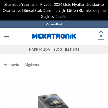
Sitemizde Yayınlanan Fiyatlar 2026 Liste Fiyatlarıdır. İskonto
Oranları ve Güncel Stok Durumları için Lütfen Bizimle İletişime
Geçiniz.
Dismiss
Skip
Omron Bayi
to
content
0
HAKKIMIZDA
BLOG
İLETIŞIM
Anasayfa
-
Algılama