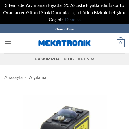
Sitemizde Yayınlanan Fiyatlar 2026 Liste Fiyatlarıdır. İskonto
Oranları ve Güncel Stok Durumları için Lütfen Bizimle İletişime
Geçiniz.
Dismiss
Skip
Omron Bayi
to
content
0
HAKKIMIZDA
BLOG
İLETIŞIM
Anasayfa
-
Algılama