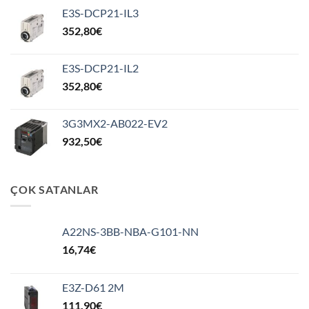
E3S-DCP21-IL3
352,80
€
E3S-DCP21-IL2
352,80
€
3G3MX2-AB022-EV2
932,50
€
ÇOK SATANLAR
A22NS-3BB-NBA-G101-NN
16,74
€
E3Z-D61 2M
111,90
€