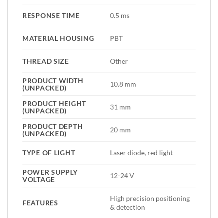
RESPONSE TIME
0.5 ms
MATERIAL HOUSING
PBT
THREAD SIZE
Other
PRODUCT WIDTH
10.8 mm
(UNPACKED)
PRODUCT HEIGHT
31 mm
(UNPACKED)
PRODUCT DEPTH
20 mm
(UNPACKED)
TYPE OF LIGHT
Laser diode, red light
POWER SUPPLY
12-24 V
VOLTAGE
High precision positioning
FEATURES
& detection