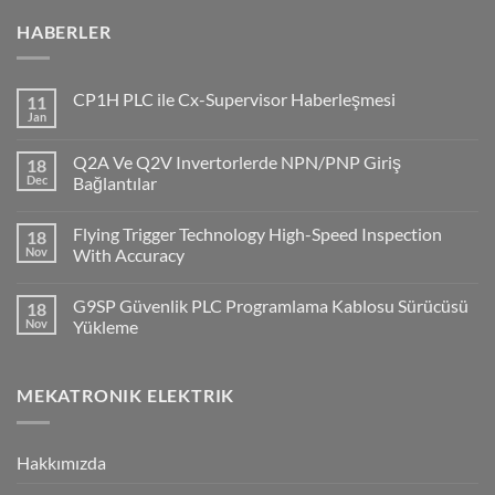
HABERLER
CP1H PLC ile Cx-Supervisor Haberleşmesi
11
Jan
No
Comments
on
Q2A Ve Q2V Invertorlerde NPN/PNP Giriş
18
CP1H
PLC
Dec
Bağlantılar
ile
No
Cx-
Comments
Supervisor
Flying Trigger Technology High-Speed Inspection
18
on
Haberleşmesi
Q2A
Nov
With Accuracy
Ve
Q2V
No
Invertorlerde
Comments
G9SP Güvenlik PLC Programlama Kablosu Sürücüsü
18
NPN/PNP
on
Giriş
Flying
Nov
Yükleme
Bağlantılar
Trigger
Technology
No
High-
Comments
Speed
on
MEKATRONIK ELEKTRIK
Inspection
G9SP
With
Güvenlik
Accuracy
PLC
Programlama
Kablosu
Hakkımızda
Sürücüsü
Yükleme