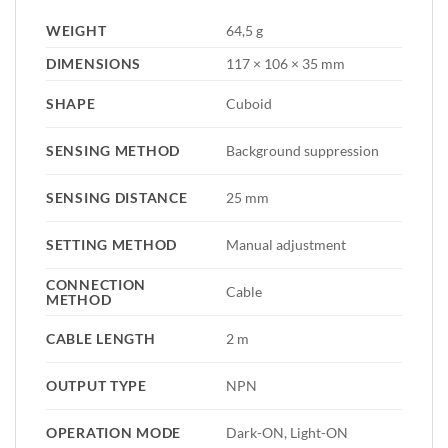
WEIGHT
64,5 g
DIMENSIONS
117 × 106 × 35 mm
SHAPE
Cuboid
SENSING METHOD
Background suppression
SENSING DISTANCE
25 mm
SETTING METHOD
Manual adjustment
CONNECTION
Cable
METHOD
CABLE LENGTH
2 m
OUTPUT TYPE
NPN
OPERATION MODE
Dark-ON, Light-ON