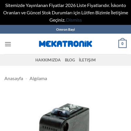
Sitemizde Yayınlanan Fiyatlar 2026 Liste Fiyatlarıdır. İskonto
Oranları ve Güncel Stok Durumları için Lütfen Bizimle İletişime
Geçiniz.
Dismiss
Skip
Omron Bayi
to
content
0
HAKKIMIZDA
BLOG
İLETIŞIM
Anasayfa
-
Algılama