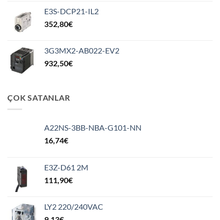
E3S-DCP21-IL2
352,80
€
3G3MX2-AB022-EV2
932,50
€
ÇOK SATANLAR
A22NS-3BB-NBA-G101-NN
16,74
€
E3Z-D61 2M
111,90
€
LY2 220/240VAC
9,13
€