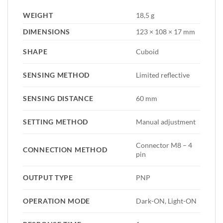
WEIGHT
18,5 g
DIMENSIONS
123 × 108 × 17 mm
SHAPE
Cuboid
SENSING METHOD
Limited reflective
SENSING DISTANCE
60 mm
SETTING METHOD
Manual adjustment
Connector M8 – 4
CONNECTION METHOD
pin
OUTPUT TYPE
PNP
OPERATION MODE
Dark-ON, Light-ON