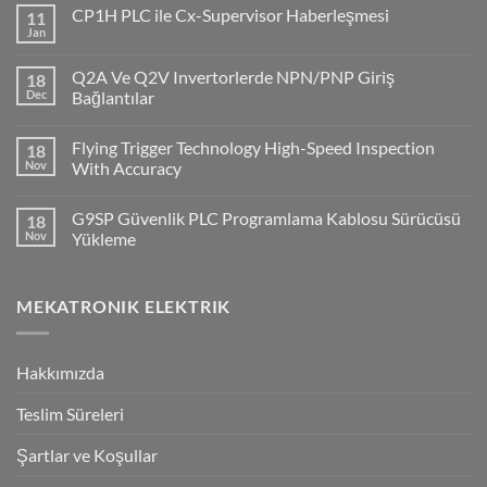
CP1H PLC ile Cx-Supervisor Haberleşmesi
11
Jan
No
Comments
on
Q2A Ve Q2V Invertorlerde NPN/PNP Giriş
18
CP1H
PLC
Dec
Bağlantılar
ile
No
Cx-
Comments
Supervisor
Flying Trigger Technology High-Speed Inspection
18
on
Haberleşmesi
Q2A
Nov
With Accuracy
Ve
Q2V
No
Invertorlerde
Comments
G9SP Güvenlik PLC Programlama Kablosu Sürücüsü
18
NPN/PNP
on
Giriş
Flying
Nov
Yükleme
Bağlantılar
Trigger
Technology
No
High-
Comments
Speed
on
MEKATRONIK ELEKTRIK
Inspection
G9SP
With
Güvenlik
Accuracy
PLC
Programlama
Kablosu
Hakkımızda
Sürücüsü
Yükleme
Teslim Süreleri
Şartlar ve Koşullar