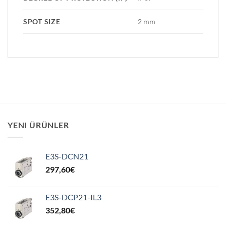
SPOT SIZE
2 mm
YENI ÜRÜNLER
E3S-DCN21
297,60
€
E3S-DCP21-IL3
352,80
€