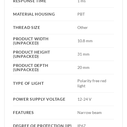
RESPONSE TIME
1 ms
MATERIAL HOUSING
PBT
THREAD SIZE
Other
PRODUCT WIDTH
10.8 mm
(UNPACKED)
PRODUCT HEIGHT
31 mm
(UNPACKED)
PRODUCT DEPTH
20 mm
(UNPACKED)
Polarity free red
TYPE OF LIGHT
light
POWER SUPPLY VOLTAGE
12-24 V
FEATURES
Narrow beam
DEGREE OF PROTECTION (IP)
IP67