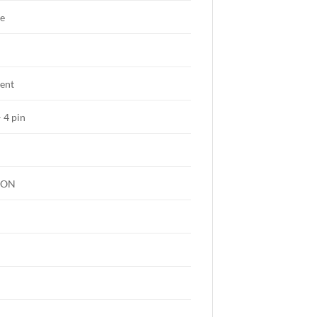
ve
ent
 4 pin
t-ON