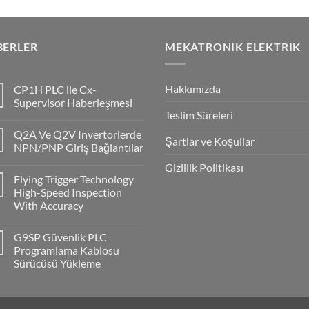
BERLER
MEKATRONIK ELEKTRIK
Hakkımızda
CP1H PLC ile Cx-
Supervisor Haberleşmesi
Teslim Süreleri
No
Comments
Q2A Ve Q2V Invertorlerde
on
Şartlar ve Koşullar
CP1H
NPN/PNP Giriş Bağlantılar
PLC
ile
No
Gizlilik Politikası
Cx-
Comments
Flying Trigger Technology
Supervisor
on
Haberleşmesi
Q2A
High-Speed Inspection
Ve
With Accuracy
Q2V
Invertorlerde
No
NPN/PNP
Comments
Giriş
G9SP Güvenlik PLC
on
Bağlantılar
Flying
Programlama Kablosu
Trigger
Sürücüsü Yükleme
Technology
High-
No
Speed
Comments
Inspection
on
With
G9SP
Accuracy