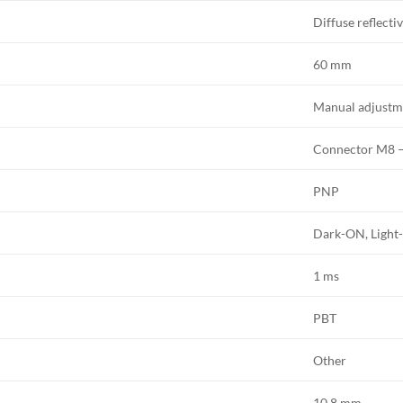
Diffuse reflecti
60 mm
Manual adjustm
Connector M8 –
PNP
Dark-ON, Ligh
1 ms
PBT
Other
10.8 mm