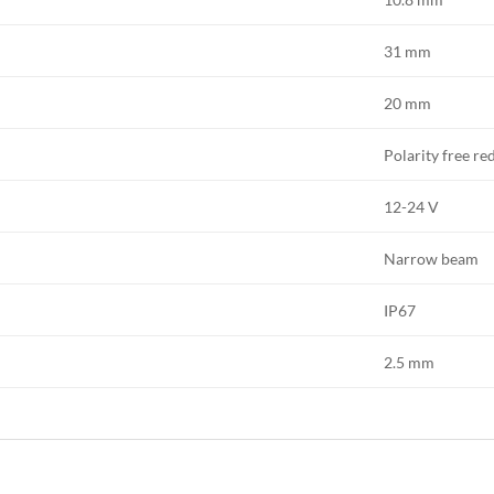
31 mm
20 mm
Polarity free red
12-24 V
Narrow beam
IP67
2.5 mm