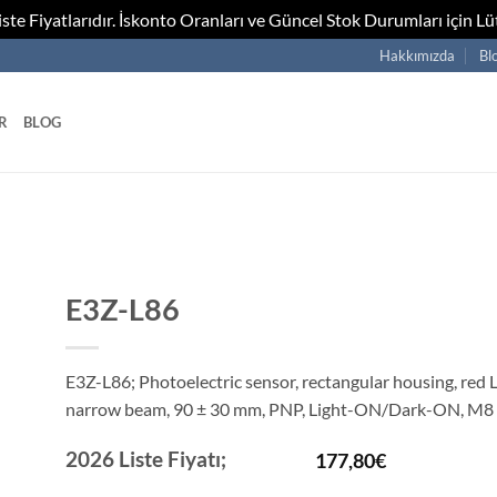
te Fiyatlarıdır. İskonto Oranları ve Güncel Stok Durumları için Lüt
Hakkımızda
Bl
R
BLOG
E3Z-L86
E3Z-L86; Photoelectric sensor, rectangular housing, red L
narrow beam, 90 ± 30 mm, PNP, Light-ON/Dark-ON, M8 
2026 Liste Fiyatı;
177,80
€