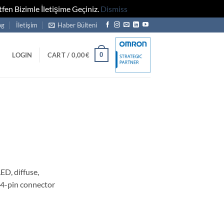
fen Bizimle İletişime Geçiniz.
Dismiss
og
İletişim
Haber Bülteni
0
LOGIN
CART /
0,00
€
ED, diffuse,
4-pin connector