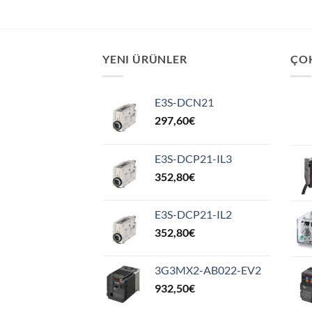
YENI ÜRÜNLER
ÇO
E3S-DCN21
297,60
€
E3S-DCP21-IL3
352,80
€
E3S-DCP21-IL2
352,80
€
3G3MX2-AB022-EV2
932,50
€