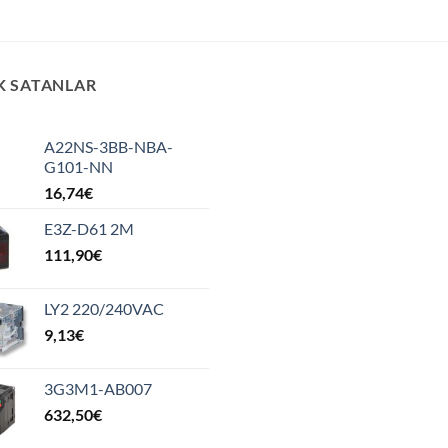
K SATANLAR
A22NS-3BB-NBA-
G101-NN
16,74
€
E3Z-D61 2M
111,90
€
LY2 220/240VAC
9,13
€
3G3M1-AB007
632,50
€