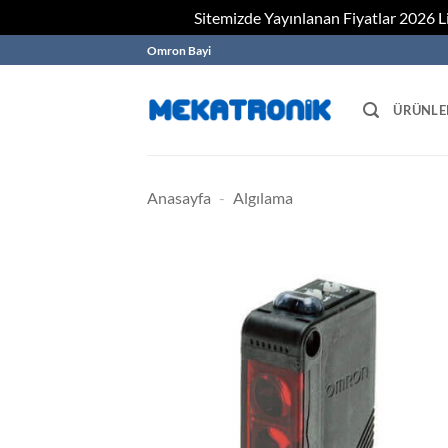
Sitemizde Yayınlanan Fiyatlar 2026 Lis
Skip
Omron Bayi
to
content
ÜRÜNLE
Anasayfa
-
Algılama