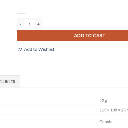
E3Z-L86 quantity
ADD TO CART
Add to Wishlist
ELLIKLER
22 g
113 × 108 × 25
Cuboid