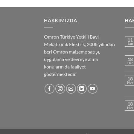
HAKKIMIZDA
HA
Omron Türkiye Yetkili Bayi
11
Mekatronik Elektrik, 2008 yılından
Jan
beri Omron malzeme satışı,
uygulama ve devreye alma
18
Dec
konuların da faaliyet
göstermektedir.
18
Nov
18
Nov