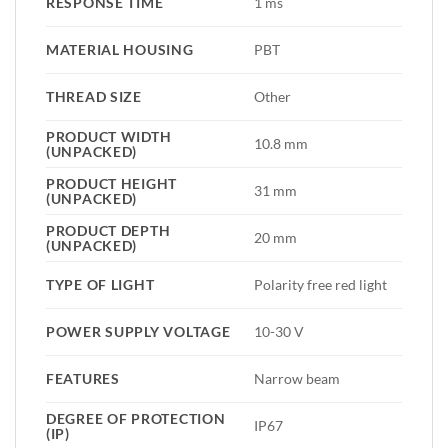
RESPONSE TIME
1 ms
MATERIAL HOUSING
PBT
THREAD SIZE
Other
PRODUCT WIDTH
10.8 mm
(UNPACKED)
PRODUCT HEIGHT
31 mm
(UNPACKED)
PRODUCT DEPTH
20 mm
(UNPACKED)
TYPE OF LIGHT
Polarity free red light
POWER SUPPLY VOLTAGE
10-30 V
FEATURES
Narrow beam
DEGREE OF PROTECTION
IP67
(IP)