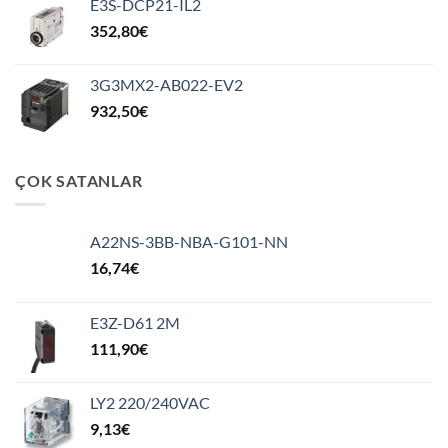
E3S-DCP21-IL2
352,80
€
3G3MX2-AB022-EV2
932,50
€
ÇOK SATANLAR
A22NS-3BB-NBA-G101-NN
16,74
€
E3Z-D61 2M
111,90
€
LY2 220/240VAC
9,13
€