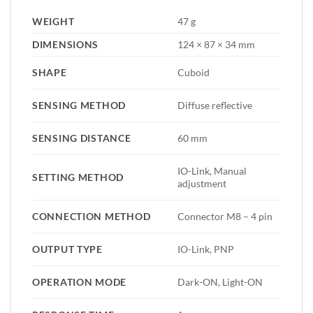
WEIGHT
47 g
DIMENSIONS
124 × 87 × 34 mm
SHAPE
Cuboid
SENSING METHOD
Diffuse reflective
SENSING DISTANCE
60 mm
IO-Link, Manual
SETTING METHOD
adjustment
CONNECTION METHOD
Connector M8 – 4 pin
OUTPUT TYPE
IO-Link, PNP
OPERATION MODE
Dark-ON, Light-ON