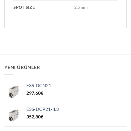
SPOT SIZE
2.5 mm
YENI ÜRÜNLER
E3S-DCN21
297,60
€
E3S-DCP21-IL3
352,80
€