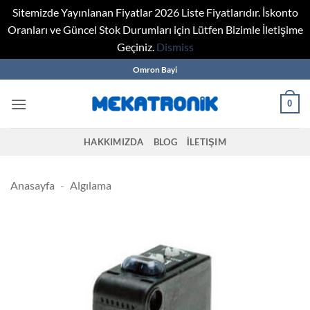
Sitemizde Yayınlanan Fiyatlar 2026 Liste Fiyatlarıdır. İskonto
Oranları ve Güncel Stok Durumları için Lütfen Bizimle İletişime
Geçiniz.
Dismiss
Skip
Omron Bayi
to
content
0
HAKKIMIZDA
BLOG
İLETIŞIM
Anasayfa
-
Algılama