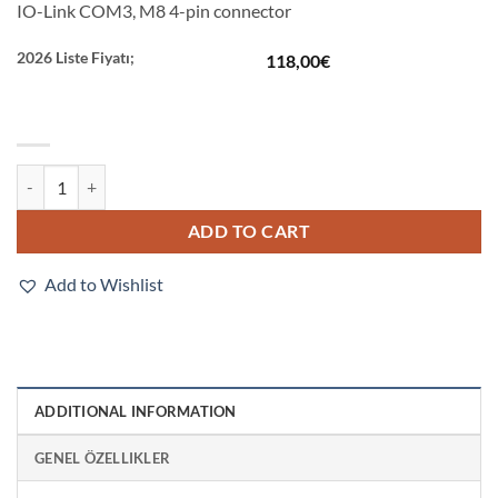
IO-Link COM3, M8 4-pin connector
2026 Liste Fiyatı;
118,00
€
E3Z-L86-IL3 quantity
ADD TO CART
Add to Wishlist
ADDITIONAL INFORMATION
GENEL ÖZELLIKLER