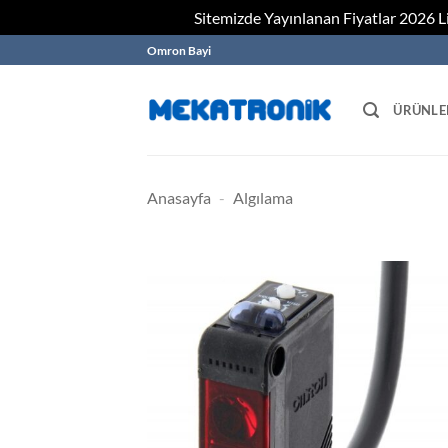
Sitemizde Yayınlanan Fiyatlar 2026 Lis
Skip
Omron Bayi
to
content
ÜRÜNLE
Anasayfa
-
Algılama