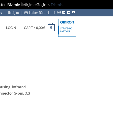
fen Bizimle İletişime Geçiniz.
Dismiss
og
İletişim
Haber Bülteni
0
LOGIN
CART /
0,00
€
using, infrared
nnector 3-pin, 0.3