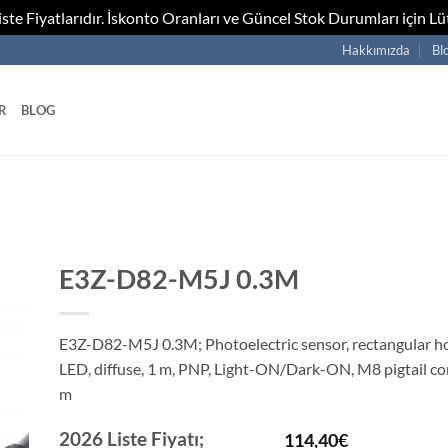
te Fiyatlarıdır. İskonto Oranları ve Güncel Stok Durumları için Lüt
Hakkımızda
Bl
R
BLOG
E3Z-D82-M5J 0.3M
E3Z-D82-M5J 0.3M; Photoelectric sensor, rectangular ho
LED, diffuse, 1 m, PNP, Light-ON/Dark-ON, M8 pigtail co
m
2026 Liste Fiyatı;
114,40
€