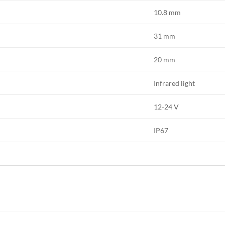
10.8 mm
31 mm
20 mm
Infrared light
12-24 V
IP67