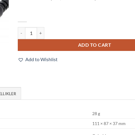
E3Z-D82-M5J 0.3M quantity
ADD TO CART
Add to Wishlist
ELLIKLER
28 g
111 × 87 × 37 mm