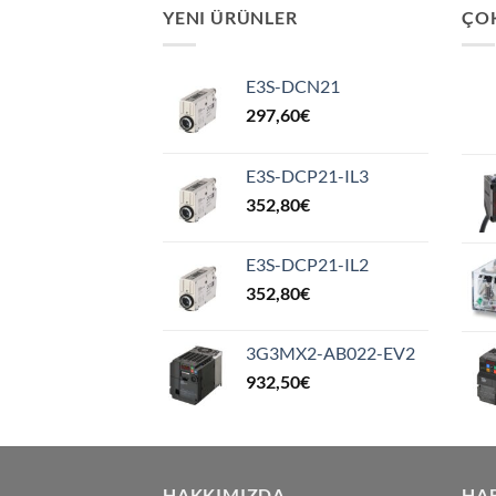
YENI ÜRÜNLER
ÇO
E3S-DCN21
297,60
€
E3S-DCP21-IL3
352,80
€
E3S-DCP21-IL2
352,80
€
3G3MX2-AB022-EV2
932,50
€
HAKKIMIZDA
HA