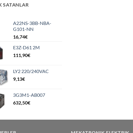
K SATANLAR
A22NS-3BB-NBA-
G101-NN
16,74
€
E3Z-D61 2M
111,90
€
LY2 220/240VAC
9,13
€
3G3M1-AB007
632,50
€
BERLER
MEKATRONIK ELEKTRIK