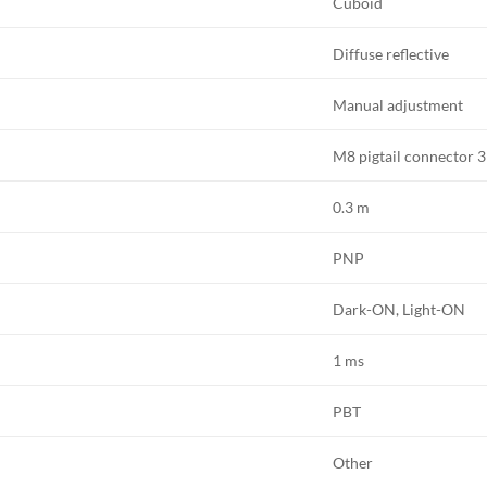
Cuboid
Diffuse reflective
Manual adjustment
M8 pigtail connector 3
0.3 m
PNP
Dark-ON, Light-ON
1 ms
PBT
Other