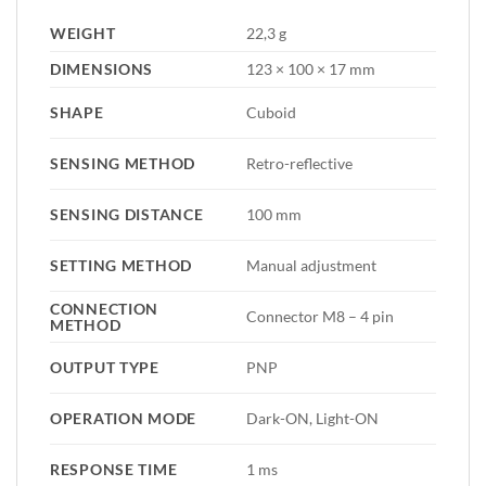
WEIGHT
22,3 g
DIMENSIONS
123 × 100 × 17 mm
SHAPE
Cuboid
SENSING METHOD
Retro-reflective
SENSING DISTANCE
100 mm
SETTING METHOD
Manual adjustment
CONNECTION
Connector M8 – 4 pin
METHOD
OUTPUT TYPE
PNP
OPERATION MODE
Dark-ON, Light-ON
RESPONSE TIME
1 ms