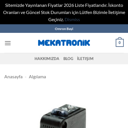
Sitemizde Yayınlanan Fiyatlar 2026 Liste Fiyatlarıdır. İskonto
Oranları ve Güncel Stok Durumları için Lütfen Bizimle İletişime
Geçiniz.
Dismiss
Skip
Omron Bayi
to
content
0
HAKKIMIZDA
BLOG
İLETIŞIM
Anasayfa
-
Algılama