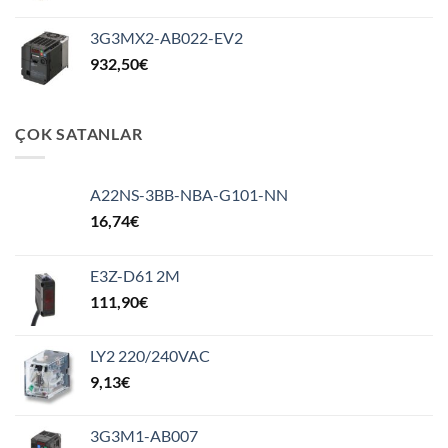
3G3MX2-AB022-EV2
932,50
€
ÇOK SATANLAR
A22NS-3BB-NBA-G101-NN
16,74
€
E3Z-D61 2M
111,90
€
LY2 220/240VAC
9,13
€
3G3M1-AB007