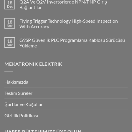
Q2A Ve Q2V Invertorlerde NPN/PNP Giriş
18
CP1H
PLC
Dec
Bağlantılar
ile
No
Cx-
Comments
Supervisor
Flying Trigger Technology High-Speed Inspection
18
on
Haberleşmesi
Q2A
Nov
With Accuracy
Ve
Q2V
No
Invertorlerde
Comments
G9SP Güvenlik PLC Programlama Kablosu Sürücüsü
18
NPN/PNP
on
Giriş
Flying
Nov
Yükleme
Bağlantılar
Trigger
Technology
No
High-
Comments
Speed
on
MEKATRONIK ELEKTRIK
Inspection
G9SP
With
Güvenlik
Accuracy
PLC
Programlama
Kablosu
Hakkımızda
Sürücüsü
Yükleme
Teslim Süreleri
Şartlar ve Koşullar
Gizlilik Politikası
HABER BÜLTENIMIZE ÜYE OLUN