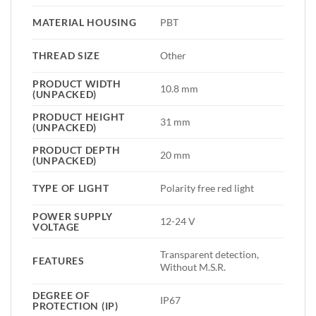
MATERIAL HOUSING
PBT
THREAD SIZE
Other
PRODUCT WIDTH
10.8 mm
(UNPACKED)
PRODUCT HEIGHT
31 mm
(UNPACKED)
PRODUCT DEPTH
20 mm
(UNPACKED)
TYPE OF LIGHT
Polarity free red light
POWER SUPPLY
12-24 V
VOLTAGE
Transparent detection,
FEATURES
Without M.S.R.
DEGREE OF
IP67
PROTECTION (IP)