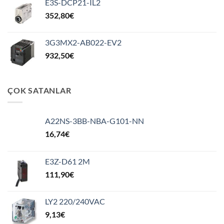
E3S-DCP21-IL2
352,80
€
3G3MX2-AB022-EV2
932,50
€
ÇOK SATANLAR
A22NS-3BB-NBA-G101-NN
16,74
€
E3Z-D61 2M
111,90
€
LY2 220/240VAC
9,13
€