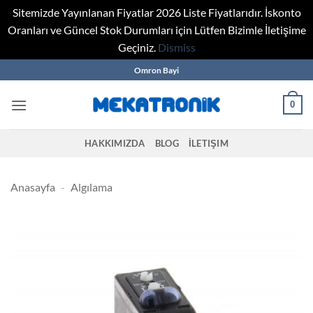
Sitemizde Yayınlanan Fiyatlar 2026 Liste Fiyatlarıdır. İskonto
Oranları ve Güncel Stok Durumları için Lütfen Bizimle İletişime
Geçiniz.
Dismiss
Skip
Omron Bayi
to
content
0
HAKKIMIZDA
BLOG
İLETIŞIM
Anasayfa
-
Algılama