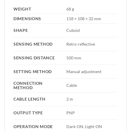
WEIGHT
68 g
DIMENSIONS
118 × 108 × 32 mm
SHAPE
Cuboid
SENSING METHOD
Retro-reflective
SENSING DISTANCE
500 mm
SETTING METHOD
Manual adjustment
CONNECTION
Cable
METHOD
CABLE LENGTH
2 m
OUTPUT TYPE
PNP
OPERATION MODE
Dark-ON, Light-ON