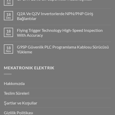
Jan
No
Comments
on
Q2A Ve Q2V Invertorlerde NPN/PNP Giriş
18
CP1H
PLC
Dec
Bağlantılar
ile
No
Cx-
Comments
Supervisor
Flying Trigger Technology High-Speed Inspection
18
on
Haberleşmesi
Q2A
Nov
With Accuracy
Ve
Q2V
No
Invertorlerde
Comments
G9SP Güvenlik PLC Programlama Kablosu Sürücüsü
18
NPN/PNP
on
Giriş
Flying
Nov
Yükleme
Bağlantılar
Trigger
Technology
No
High-
Comments
Speed
on
MEKATRONIK ELEKTRIK
Inspection
G9SP
With
Güvenlik
Accuracy
PLC
Programlama
Kablosu
Hakkımızda
Sürücüsü
Yükleme
Teslim Süreleri
Şartlar ve Koşullar
Gizlilik Politikası