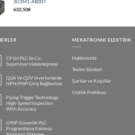
3G3M1-AB007
632,50
€
BERLER
MEKATRONIK ELEKTRIK
Hakkımızda
CP1H PLC ile Cx-
Supervisor Haberleşmesi
Teslim Süreleri
No
Comments
Q2A Ve Q2V Invertorlerde
on
Şartlar ve Koşullar
CP1H
NPN/PNP Giriş Bağlantılar
PLC
ile
No
Gizlilik Politikası
Cx-
Comments
Flying Trigger Technology
Supervisor
on
Haberleşmesi
Q2A
High-Speed Inspection
Ve
With Accuracy
Q2V
Invertorlerde
No
NPN/PNP
Comments
Giriş
G9SP Güvenlik PLC
on
Bağlantılar
Flying
Programlama Kablosu
Trigger
Sürücüsü Yükleme
Technology