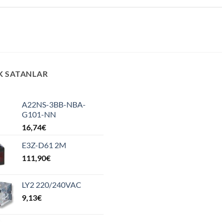
K SATANLAR
A22NS-3BB-NBA-
G101-NN
16,74
€
E3Z-D61 2M
111,90
€
LY2 220/240VAC
9,13
€