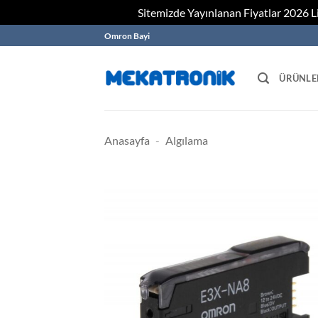
Sitemizde Yayınlanan Fiyatlar 2026 Lis
Skip
Omron Bayi
to
content
ÜRÜNLE
Anasayfa
-
Algılama