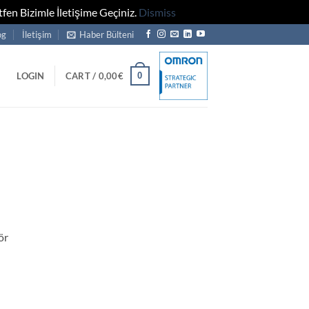
fen Bizimle İletişime Geçiniz.
Dismiss
og
İletişim
Haber Bülteni
0
LOGIN
CART /
0,00
€
ör