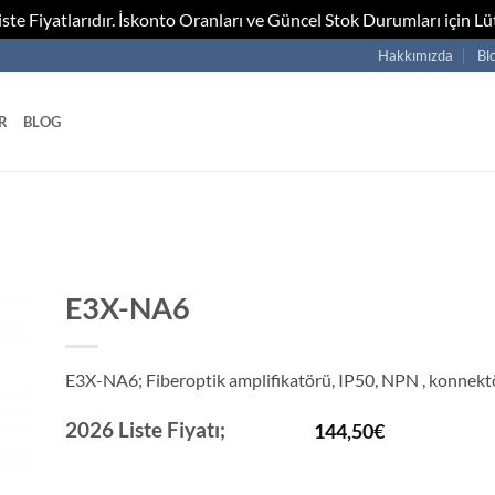
te Fiyatlarıdır. İskonto Oranları ve Güncel Stok Durumları için Lüt
Hakkımızda
Bl
R
BLOG
E3X-NA6
E3X-NA6; Fiberoptik amplifikatörü, IP50, NPN , konnekt
2026 Liste Fiyatı;
144,50
€