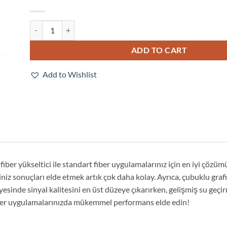
E3X-NA6 quantity
ADD TO CART
Add to Wishlist
iber yükseltici ile standart fiber uygulamalarınız için en iyi çözüm
z sonuçları elde etmek artık çok daha kolay. Ayrıca, çubuklu grafik 
yesinde sinyal kalitesini en üst düzeye çıkarırken, gelişmiş su geçi
ber uygulamalarınızda mükemmel performans elde edin!