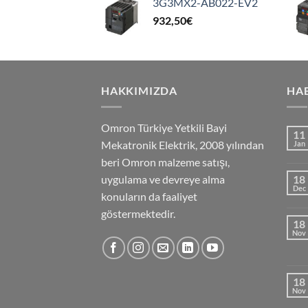
3G3MX2-AB022-EV2
932,50
€
HAKKIMIZDA
HA
Omron Türkiye Yetkili Bayi
11
Mekatronik Elektrik, 2008 yılından
Jan
beri Omron malzeme satışı,
uygulama ve devreye alma
18
Dec
konuların da faaliyet
göstermektedir.
18
Nov
18
Nov