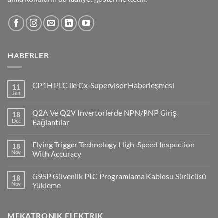
HABERLER
CP1H PLC ile Cx-Supervisor Haberleşmesi
11
Jan
No
Comments
on
Q2A Ve Q2V Invertorlerde NPN/PNP Giriş
18
CP1H
PLC
Dec
Bağlantılar
ile
No
Cx-
Comments
Supervisor
Flying Trigger Technology High-Speed Inspection
18
on
Haberleşmesi
Q2A
Nov
With Accuracy
Ve
Q2V
No
Invertorlerde
Comments
G9SP Güvenlik PLC Programlama Kablosu Sürücüsü
18
NPN/PNP
on
Giriş
Flying
Nov
Yükleme
Bağlantılar
Trigger
Technology
No
High-
Comments
Speed
on
MEKATRONIK ELEKTRIK
Inspection
G9SP