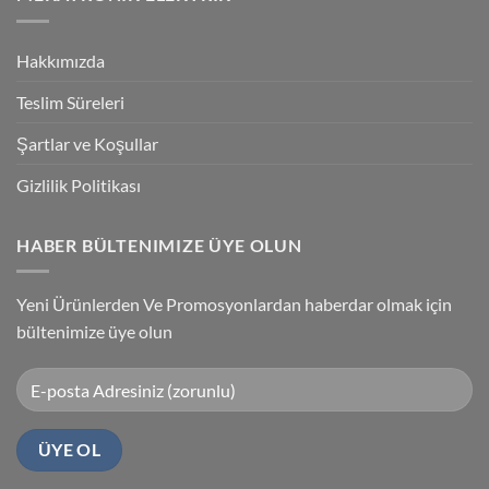
With
Güvenlik
Accuracy
PLC
Programlama
Kablosu
Hakkımızda
Sürücüsü
Yükleme
Teslim Süreleri
Şartlar ve Koşullar
Gizlilik Politikası
HABER BÜLTENIMIZE ÜYE OLUN
Yeni Ürünlerden Ve Promosyonlardan haberdar olmak için
bültenimize üye olun