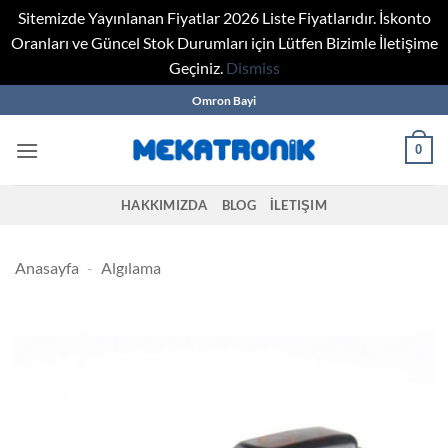
Sitemizde Yayınlanan Fiyatlar 2026 Liste Fiyatlarıdır. İskonto
Oranları ve Güncel Stok Durumları için Lütfen Bizimle İletişime
Geçiniz.
Dismiss
Skip
Omron Bayi
to
content
0
HAKKIMIZDA
BLOG
İLETIŞIM
Anasayfa
-
Algılama