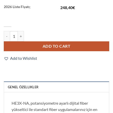
2026 Liste Fiyatı;
248,40
€
E3X-NA14V quantity
ADD TO CART
Add to Wishlist
GENEL ÖZELLIKLER
HE3X-NA, potansiyometre ayarlı dijital fiber
yükseltici ile standart fiber uygulamalarınız için en