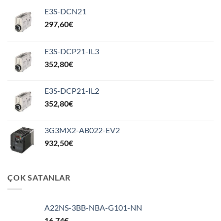
E3S-DCN21
297,60
€
E3S-DCP21-IL3
352,80
€
E3S-DCP21-IL2
352,80
€
3G3MX2-AB022-EV2
932,50
€
ÇOK SATANLAR
A22NS-3BB-NBA-G101-NN
16,74
€