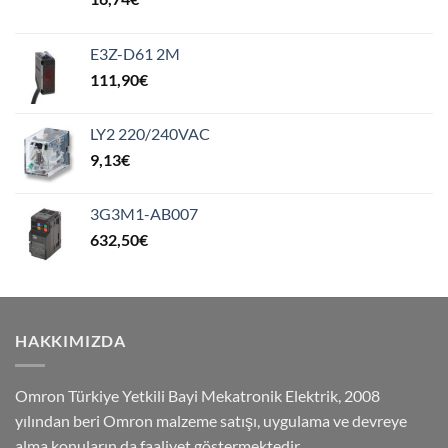
E3Z-D61 2M
111,90
€
LY2 220/240VAC
9,13
€
3G3M1-AB007
632,50
€
HAKKIMIZDA
Omron Türkiye Yetkili Bayi Mekatronik Elektrik, 2008
yılından beri Omron malzeme satışı, uygulama ve devreye
alma konuların da faaliyet göstermektedir.