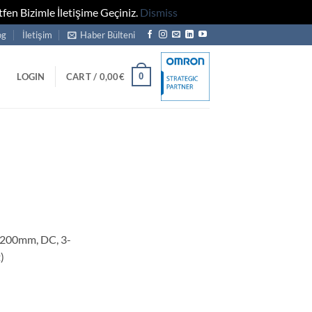
fen Bizimle İletişime Geçiniz.
Dismiss
og
İletişim
Haber Bülteni
0
LOGIN
CART /
0,00
€
), 200mm, DC, 3-
)