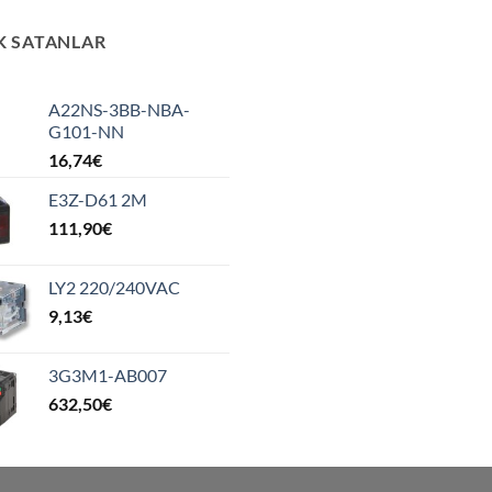
K SATANLAR
A22NS-3BB-NBA-
G101-NN
16,74
€
E3Z-D61 2M
111,90
€
LY2 220/240VAC
9,13
€
3G3M1-AB007
632,50
€