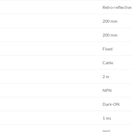
Retro-reflective
200 mm
200 mm
Fixed
Cable
2 m
NPN
Dark-ON
1 ms
PBT