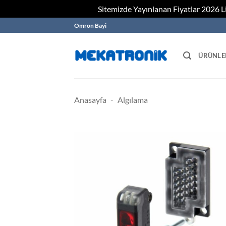
Sitemizde Yayınlanan Fiyatlar 2026 Lis
Skip
Omron Bayi
to
content
ÜRÜNLE
Anasayfa
-
Algılama