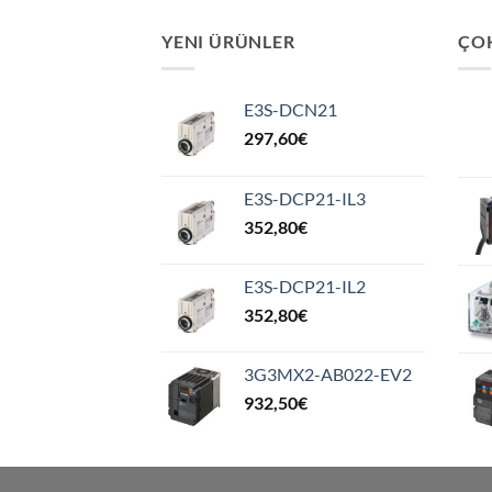
YENI ÜRÜNLER
ÇO
E3S-DCN21
297,60
€
E3S-DCP21-IL3
352,80
€
E3S-DCP21-IL2
352,80
€
3G3MX2-AB022-EV2
932,50
€