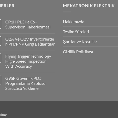
BERLER
MEKATRONIK ELEKTRIK
Hakkımızda
CP1H PLC ile Cx-
Supervisor Haberleşmesi
Teslim Süreleri
No
Comments
Q2A Ve Q2V Invertorlerde
on
Şartlar ve Koşullar
CP1H
NPN/PNP Giriş Bağlantılar
PLC
ile
No
Gizlilik Politikası
Cx-
Comments
Flying Trigger Technology
Supervisor
on
Haberleşmesi
Q2A
High-Speed Inspection
Ve
With Accuracy
Q2V
Invertorlerde
No
NPN/PNP
Comments
Giriş
G9SP Güvenlik PLC
on
Bağlantılar
Flying
Programlama Kablosu
Trigger
Sürücüsü Yükleme
Technology
High-
No
Speed
Comments
Inspection
on
With
G9SP
Accuracy
Güvenlik
PLC
Programlama
ılınç
Kablosu