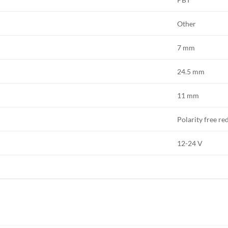
Other
7 mm
24.5 mm
11 mm
Polarity free red
12-24 V