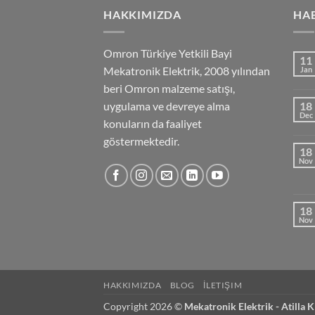
HAKKIMIZDA
HA
Omron Türkiye Yetkili Bayi
11
Mekatronik Elektrik, 2008 yılından
Jan
beri Omron malzeme satışı,
uygulama ve devreye alma
18
Dec
konuların da faaliyet
göstermektedir.
18
Nov
18
Nov
HAKKIMIZDA
BLOG
İLETIŞIM
Copyright 2026 ©
Mekatronik Elektrik - Atilla K