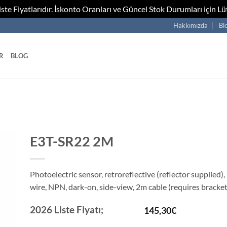
te Fiyatlarıdır. İskonto Oranları ve Güncel Stok Durumları için Lüt
Hakkımızda
Bl
R
BLOG
E3T-SR22 2M
Photoelectric sensor, retroreflective (reflector supplied
wire, NPN, dark-on, side-view, 2m cable (requires bracket
2026 Liste Fiyatı;
145,30
€