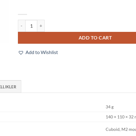
E3T-SR22 2M quantity
ADD TO CART
Add to Wishlist
ELLIKLER
34 g
140 × 110 × 32
Cuboid, M2 mo