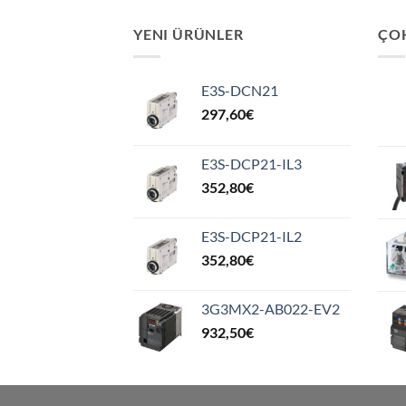
YENI ÜRÜNLER
ÇO
E3S-DCN21
297,60
€
E3S-DCP21-IL3
352,80
€
E3S-DCP21-IL2
352,80
€
3G3MX2-AB022-EV2
932,50
€