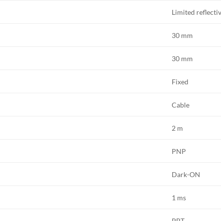
Limited reflecti
30 mm
30 mm
Fixed
Cable
2 m
PNP
Dark-ON
1 ms
PBT