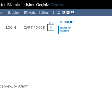
fen Bizimle İletişime Geçiniz.
Dismiss
og
İletişim
Haber Bülteni
0
LOGIN
CART /
0,00
€
side view, 5-30mm,