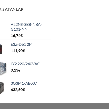
K SATANLAR
A22NS-3BB-NBA-
G101-NN
16,74
€
E3Z-D61 2M
111,90
€
LY2 220/240VAC
9,13
€
3G3M1-AB007
632,50
€