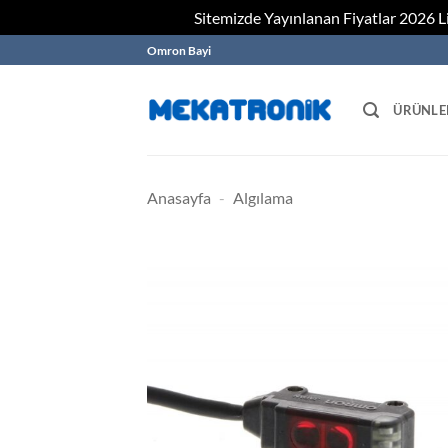
Sitemizde Yayınlanan Fiyatlar 2026 Lis
Skip
Omron Bayi
to
content
ÜRÜNLE
Anasayfa
-
Algılama