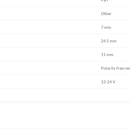
Other
7 mm
24.5 mm
11 mm
Polarity free red
12-24 V