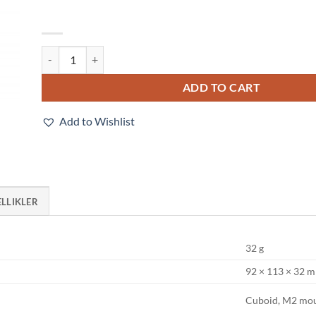
E3T-SL24 2M quantity
ADD TO CART
Add to Wishlist
ELLIKLER
32 g
92 × 113 × 32 
Cuboid, M2 mo