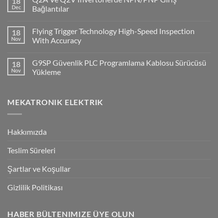
18
CP1H
PLC
Dec
Bağlantılar
ile
No
Cx-
Comments
Supervisor
Flying Trigger Technology High-Speed Inspection
18
on
Haberleşmesi
Q2A
Nov
With Accuracy
Ve
Q2V
No
Invertorlerde
Comments
G9SP Güvenlik PLC Programlama Kablosu Sürücüsü
18
NPN/PNP
on
Giriş
Flying
Nov
Yükleme
Bağlantılar
Trigger
Technology
No
High-
Comments
Speed
on
MEKATRONIK ELEKTRIK
Inspection
G9SP
With
Güvenlik
Accuracy
PLC
Programlama
Kablosu
Hakkımızda
Sürücüsü
Yükleme
Teslim Süreleri
Şartlar ve Koşullar
Gizlilik Politikası
HABER BÜLTENIMIZE ÜYE OLUN