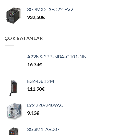
3G3MX2-AB022-EV2
932,50
€
ÇOK SATANLAR
A22NS-3BB-NBA-G101-NN
16,74
€
E3Z-D61 2M
111,90
€
LY2 220/240VAC
9,13
€
3G3M1-AB007