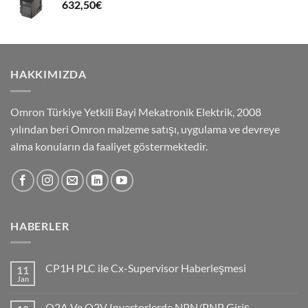
632,50
€
HAKKIMIZDA
Omron Türkiye Yetkili Bayi Mekatronik Elektrik, 2008
yılından beri Omron malzeme satışı, uygulama ve devreye
alma konuların da faaliyet göstermektedir.
HABERLER
CP1H PLC ile Cx-Supervisor Haberleşmesi
11
Jan
No
Comments
on
Q2A Ve Q2V Invertorlerde NPN/PNP Giriş