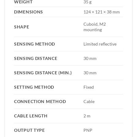
WEIGHT
35 g
DIMENSIONS
124 × 121 × 38 mm
Cuboid, M2
SHAPE
mounting
SENSING METHOD
Limited reflective
SENSING DISTANCE
30 mm
SENSING DISTANCE (MIN.)
30 mm
SETTING METHOD
Fixed
CONNECTION METHOD
Cable
CABLE LENGTH
2 m
OUTPUT TYPE
PNP