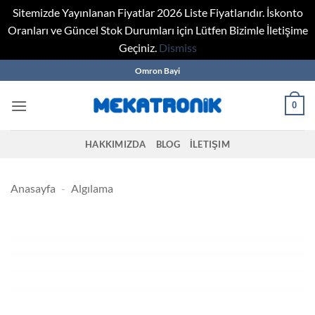
Sitemizde Yayınlanan Fiyatlar 2026 Liste Fiyatlarıdır. İskonto
Oranları ve Güncel Stok Durumları için Lütfen Bizimle İletişime
Geçiniz.
Dismiss
Skip
Omron Bayi
to
content
0
HAKKIMIZDA
BLOG
İLETIŞIM
Anasayfa
-
Algılama