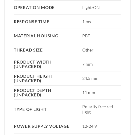
OPERATION MODE
Light-ON
RESPONSE TIME
1 ms
MATERIAL HOUSING
PBT
THREAD SIZE
Other
PRODUCT WIDTH
7 mm
(UNPACKED)
PRODUCT HEIGHT
24.5 mm
(UNPACKED)
PRODUCT DEPTH
11 mm
(UNPACKED)
Polarity free red
TYPE OF LIGHT
light
POWER SUPPLY VOLTAGE
12-24 V