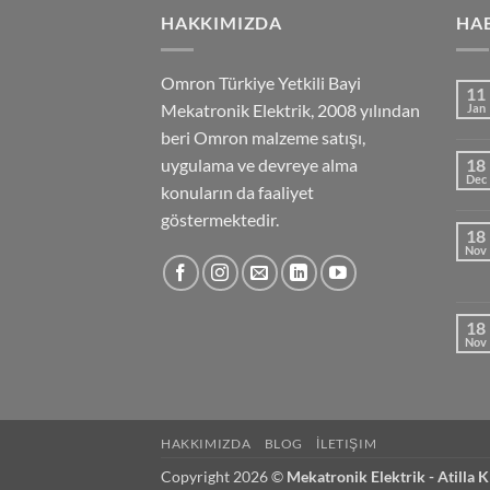
HAKKIMIZDA
HA
Omron Türkiye Yetkili Bayi
11
Mekatronik Elektrik, 2008 yılından
Jan
beri Omron malzeme satışı,
uygulama ve devreye alma
18
Dec
konuların da faaliyet
göstermektedir.
18
Nov
18
Nov
HAKKIMIZDA
BLOG
İLETIŞIM
Copyright 2026 ©
Mekatronik Elektrik - Atilla K