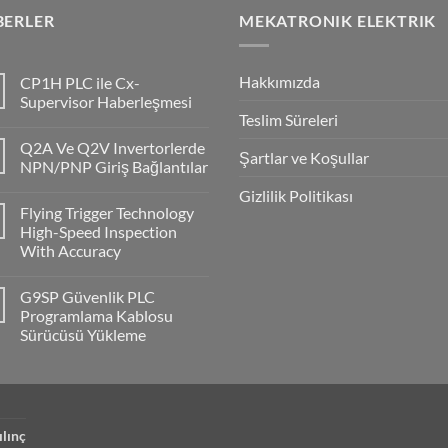
BERLER
MEKATRONIK ELEKTRIK
Hakkımızda
CP1H PLC ile Cx-
Supervisor Haberleşmesi
Teslim Süreleri
No
Comments
Q2A Ve Q2V Invertorlerde
on
Şartlar ve Koşullar
CP1H
NPN/PNP Giriş Bağlantılar
PLC
ile
No
Gizlilik Politikası
Cx-
Comments
Flying Trigger Technology
Supervisor
on
Haberleşmesi
Q2A
High-Speed Inspection
Ve
With Accuracy
Q2V
Invertorlerde
No
NPN/PNP
Comments
Giriş
G9SP Güvenlik PLC
on
Bağlantılar
Flying
Programlama Kablosu
Trigger
Sürücüsü Yükleme
Technology
High-
No
Speed
Comments
Inspection
on
With
G9SP
Accuracy
Güvenlik
PLC
Programlama
ılınç
Kablosu