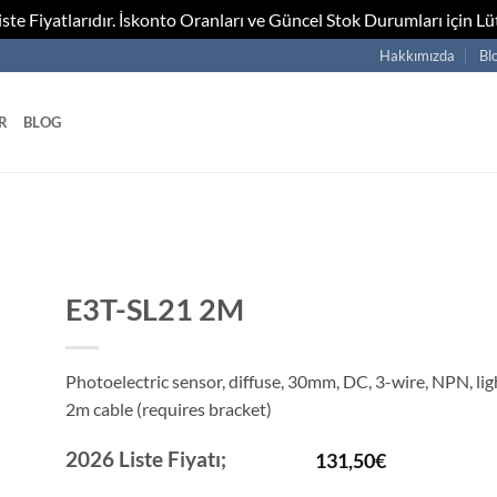
te Fiyatlarıdır. İskonto Oranları ve Güncel Stok Durumları için Lüt
Hakkımızda
Bl
R
BLOG
E3T-SL21 2M
Photoelectric sensor, diffuse, 30mm, DC, 3-wire, NPN, lig
2m cable (requires bracket)
2026 Liste Fiyatı;
131,50
€