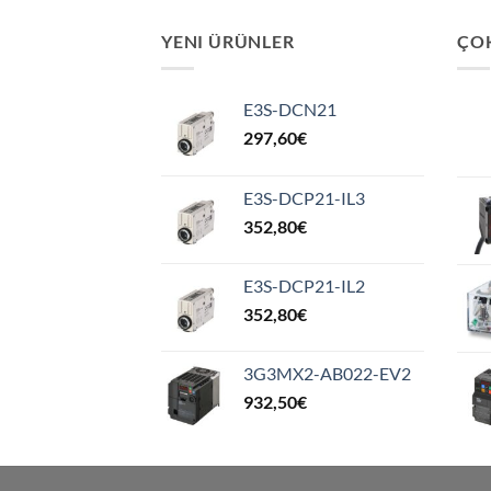
YENI ÜRÜNLER
ÇO
E3S-DCN21
297,60
€
E3S-DCP21-IL3
352,80
€
E3S-DCP21-IL2
352,80
€
3G3MX2-AB022-EV2
932,50
€