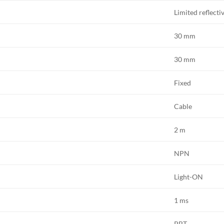
Limited reflecti
30 mm
30 mm
Fixed
Cable
2 m
NPN
Light-ON
1 ms
PBT