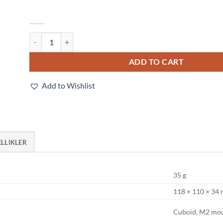
E3T-SL21 2M quantity
ADD TO CART
Add to Wishlist
ELLIKLER
35 g
118 × 110 × 34
Cuboid, M2 mo