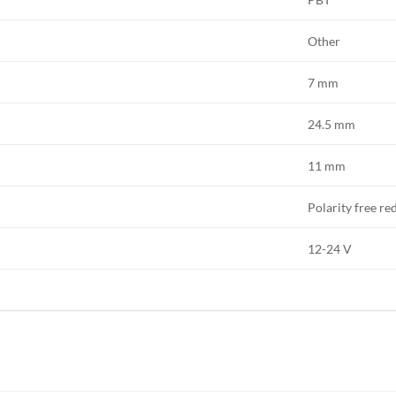
Other
7 mm
24.5 mm
11 mm
Polarity free red
12-24 V