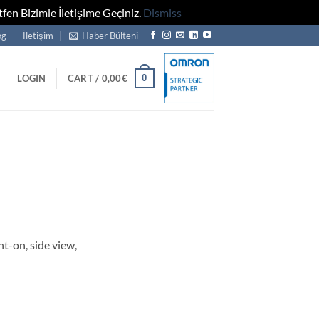
fen Bizimle İletişime Geçiniz.
Dismiss
og
İletişim
Haber Bülteni
0
LOGIN
CART /
0,00
€
ht-on, side view,