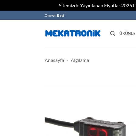
Sitemizde Yayınlanan Fiyatlar 2026 Lis
Skip
Omron Bayi
to
content
ÜRÜNLE
Anasayfa
-
Algılama