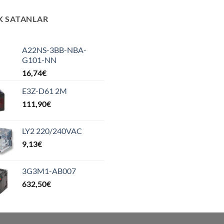
K SATANLAR
A22NS-3BB-NBA-
G101-NN
16,74
€
E3Z-D61 2M
111,90
€
LY2 220/240VAC
9,13
€
3G3M1-AB007
632,50
€