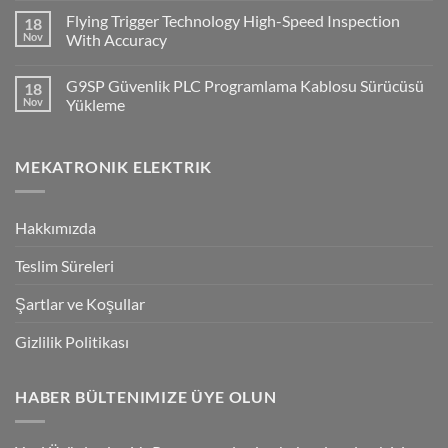
Comments
Supervisor
Flying Trigger Technology High-Speed Inspection
18
on
Haberleşmesi
Q2A
Nov
With Accuracy
Ve
Q2V
No
Invertorlerde
Comments
G9SP Güvenlik PLC Programlama Kablosu Sürücüsü
18
NPN/PNP
on
Giriş
Flying
Nov
Yükleme
Bağlantılar
Trigger
Technology
No
High-
Comments
Speed
on
MEKATRONIK ELEKTRIK
Inspection
G9SP
With
Güvenlik
Accuracy
PLC
Programlama
Kablosu
Hakkımızda
Sürücüsü
Yükleme
Teslim Süreleri
Şartlar ve Koşullar
Gizlilik Politikası
HABER BÜLTENIMIZE ÜYE OLUN