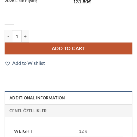
2026 Liste Fiyatı;
131,80
€
E3T-SL13-M5J 0.3M quantity
ADD TO CART
Add to Wishlist
ADDITIONAL INFORMATION
GENEL ÖZELLIKLER
WEIGHT
12 g