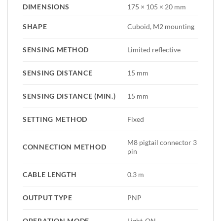
DIMENSIONS
175 × 105 × 20 mm
SHAPE
Cuboid, M2 mounting
SENSING METHOD
Limited reflective
SENSING DISTANCE
15 mm
SENSING DISTANCE (MIN.)
15 mm
SETTING METHOD
Fixed
M8 pigtail connector 3
CONNECTION METHOD
pin
CABLE LENGTH
0.3 m
OUTPUT TYPE
PNP
OPERATION MODE
Light-ON