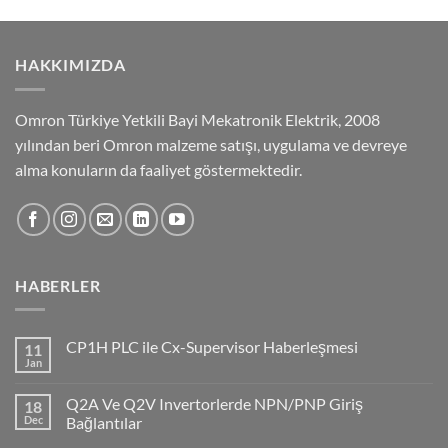
HAKKIMIZDA
Omron Türkiye Yetkili Bayi Mekatronik Elektrik, 2008
yılından beri Omron malzeme satışı, uygulama ve devreye
alma konuların da faaliyet göstermektedir.
HABERLER
CP1H PLC ile Cx-Supervisor Haberleşmesi
11
Jan
No
Comments
on
Q2A Ve Q2V Invertorlerde NPN/PNP Giriş
18
CP1H
PLC
Dec
Bağlantılar
ile
No
Cx-