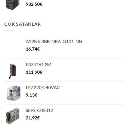
932,50
€
ÇOK SATANLAR
A22NS-3BB-NBA-G101-NN
16,74
€
E3Z-D61 2M
111,90
€
LY2 220/240VAC
9,13
€
S8FS-C05012
21,92
€