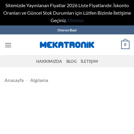
Sitemizde Yayınlanan Fiyatlar 2026 Liste Fiyatlarıdır. İskonto
Oranları ve Güncel Stok Durumları için Lütfen Bizimle İletişime
Geçiniz.
Dismiss
Skip
Omron Bayi
to
content
0
HAKKIMIZDA
BLOG
İLETIŞIM
Anasayfa
-
Algılama