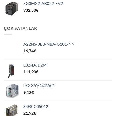
3G3MX2-AB022-EV2
932,50
€
ÇOK SATANLAR
A22NS-3BB-NBA-G101-NN
16,74
€
E3Z-D61 2M
111,90
€
LY2 220/240VAC
9,13
€
S8FS-C05012
21,92
€