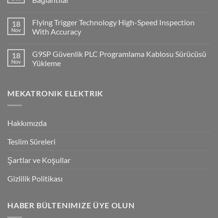
ile
No
Cx-
Comments
Supervisor
Flying Trigger Technology High-Speed Inspection
18
on
Haberleşmesi
Q2A
Nov
With Accuracy
Ve
Q2V
No
Invertorlerde
Comments
G9SP Güvenlik PLC Programlama Kablosu Sürücüsü
18
NPN/PNP
on
Giriş
Flying
Nov
Yükleme
Bağlantılar
Trigger
Technology
No
High-
Comments
Speed
on
MEKATRONIK ELEKTRIK
Inspection
G9SP
With
Güvenlik
Accuracy
PLC
Programlama
Kablosu
Hakkımızda
Sürücüsü
Yükleme
Teslim Süreleri
Şartlar ve Koşullar
Gizlilik Politikası
HABER BÜLTENIMIZE ÜYE OLUN