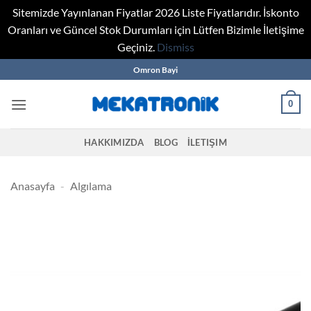
Sitemizde Yayınlanan Fiyatlar 2026 Liste Fiyatlarıdır. İskonto
Oranları ve Güncel Stok Durumları için Lütfen Bizimle İletişime
Geçiniz.
Dismiss
Skip
Omron Bayi
to
content
0
HAKKIMIZDA
BLOG
İLETIŞIM
Anasayfa
-
Algılama