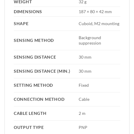
WEIGHT
32 g
DIMENSIONS
187 × 80 × 42 mm
SHAPE
Cuboid, M2 mounting
Background
SENSING METHOD
suppression
SENSING DISTANCE
30 mm
SENSING DISTANCE (MIN.)
30 mm
SETTING METHOD
Fixed
CONNECTION METHOD
Cable
CABLE LENGTH
2 m
OUTPUT TYPE
PNP