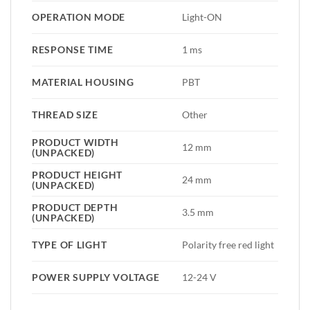
OPERATION MODE
Light-ON
RESPONSE TIME
1 ms
MATERIAL HOUSING
PBT
THREAD SIZE
Other
PRODUCT WIDTH
12 mm
(UNPACKED)
PRODUCT HEIGHT
24 mm
(UNPACKED)
PRODUCT DEPTH
3.5 mm
(UNPACKED)
TYPE OF LIGHT
Polarity free red light
POWER SUPPLY VOLTAGE
12-24 V