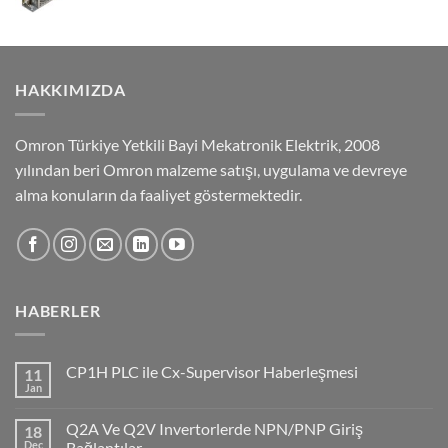
HAKKIMIZDA
Omron Türkiye Yetkili Bayi Mekatronik Elektrik, 2008
yılından beri Omron malzeme satışı, uygulama ve devreye
alma konuların da faaliyet göstermektedir.
HABERLER
CP1H PLC ile Cx-Supervisor Haberleşmesi
11
Jan
No
Comments
on
Q2A Ve Q2V Invertorlerde NPN/PNP Giriş
18
CP1H
PLC
Dec
Bağlantılar