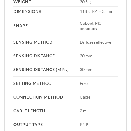
WEIGHT
30,5 g
DIMENSIONS
118 × 101 × 35 mm
Cuboid, M3
SHAPE
mounting
SENSING METHOD
Diffuse reflective
SENSING DISTANCE
30 mm
SENSING DISTANCE (MIN.)
30 mm
SETTING METHOD
Fixed
CONNECTION METHOD
Cable
CABLE LENGTH
2 m
OUTPUT TYPE
PNP