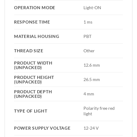
OPERATION MODE
Light-ON
RESPONSE TIME
1 ms
MATERIAL HOUSING
PBT
THREAD SIZE
Other
PRODUCT WIDTH
12.6 mm
(UNPACKED)
PRODUCT HEIGHT
26.5 mm
(UNPACKED)
PRODUCT DEPTH
4 mm
(UNPACKED)
Polarity free red
TYPE OF LIGHT
light
POWER SUPPLY VOLTAGE
12-24 V