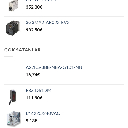
352,80
€
3G3MX2-AB022-EV2
932,50
€
ÇOK SATANLAR
A22NS-3BB-NBA-G101-NN
16,74
€
E3Z-D61 2M
111,90
€
LY2 220/240VAC
9,13
€