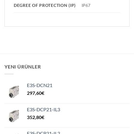
DEGREE OF PROTECTION (IP)
IP67
YENI ÜRÜNLER
E3S-DCN21
297,60
€
E3S-DCP21-IL3
352,80
€
E3S-DCP21-IL2