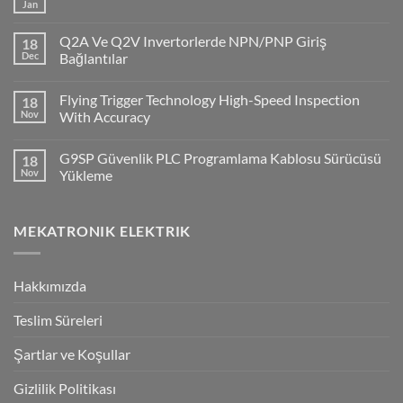
Jan
No
Comments
on
Q2A Ve Q2V Invertorlerde NPN/PNP Giriş
18
CP1H
PLC
Dec
Bağlantılar
ile
No
Cx-
Comments
Supervisor
Flying Trigger Technology High-Speed Inspection
18
on
Haberleşmesi
Q2A
Nov
With Accuracy
Ve
Q2V
No
Invertorlerde
Comments
G9SP Güvenlik PLC Programlama Kablosu Sürücüsü
18
NPN/PNP
on
Giriş
Flying
Nov
Yükleme
Bağlantılar
Trigger
Technology
No
High-
Comments
Speed
on
MEKATRONIK ELEKTRIK
Inspection
G9SP
With
Güvenlik
Accuracy
PLC
Programlama
Kablosu
Hakkımızda
Sürücüsü
Yükleme
Teslim Süreleri
Şartlar ve Koşullar
Gizlilik Politikası