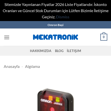
Sitemizde Yayınlanan Fiyatlar 2026 Liste Fiyatlarıdır. İskonto
Oranları ve Güncel Stok Durumları için Lütfen Bizimle İletişime
Geçiniz.
Dismiss
Skip
Omron Bayi
to
content
0
HAKKIMIZDA
BLOG
İLETIŞIM
Anasayfa
-
Algılama