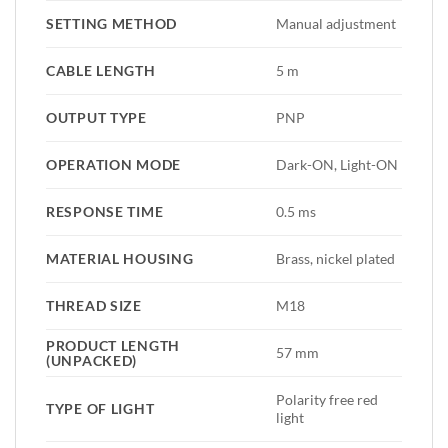
SETTING METHOD
Manual adjustment
CABLE LENGTH
5 m
OUTPUT TYPE
PNP
OPERATION MODE
Dark-ON, Light-ON
RESPONSE TIME
0.5 ms
MATERIAL HOUSING
Brass, nickel plated
THREAD SIZE
M18
PRODUCT LENGTH
57 mm
(UNPACKED)
Polarity free red
TYPE OF LIGHT
light