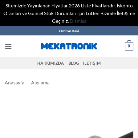
Sitemizde Yayınlanan Fiyatlar 2026 Liste Fiyatlarıdır. İskonto
Oranları ve Güncel Stok Durumları için Lütfen Bizimle İletişime
Geçiniz.
Dismiss
Skip
Omron Bayi
to
content
0
HAKKIMIZDA
BLOG
İLETIŞIM
Anasayfa
-
Algılama