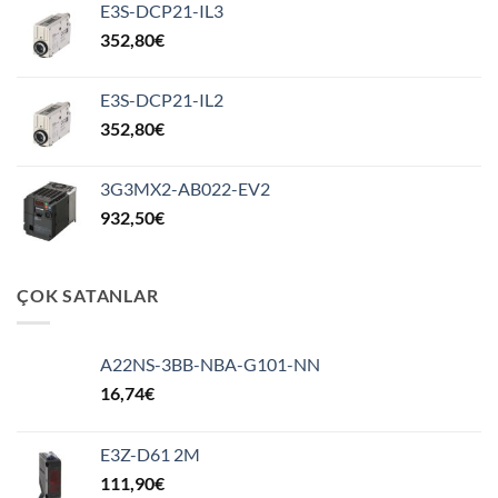
E3S-DCP21-IL3
352,80
€
E3S-DCP21-IL2
352,80
€
3G3MX2-AB022-EV2
932,50
€
ÇOK SATANLAR
A22NS-3BB-NBA-G101-NN
16,74
€
E3Z-D61 2M
111,90
€