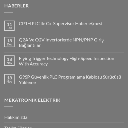
HABERLER
CP1H PLC ile Cx-Supervisor Haberleşmesi
11
Jan
No
Comments
on
Q2A Ve Q2V Invertorlerde NPN/PNP Giriş
18
CP1H
PLC
Dec
Bağlantılar
ile
No
Cx-
Comments
Supervisor
Flying Trigger Technology High-Speed Inspection
18
on
Haberleşmesi
Q2A
Nov
With Accuracy
Ve
Q2V
No
Invertorlerde
Comments
G9SP Güvenlik PLC Programlama Kablosu Sürücüsü
18
NPN/PNP
on
Giriş
Flying
Nov
Yükleme
Bağlantılar
Trigger
Technology
No
High-
Comments
Speed
on
MEKATRONIK ELEKTRIK
Inspection
G9SP
With
Güvenlik
Accuracy
PLC
Programlama
Kablosu
Hakkımızda
Sürücüsü
Yükleme
Teslim Süreleri