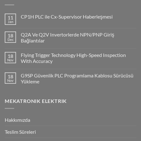
CP1H PLC ile Cx-Supervisor Haberleşmesi
11
Jan
No
Comments
on
Q2A Ve Q2V Invertorlerde NPN/PNP Giriş
18
CP1H
PLC
Dec
Bağlantılar
ile
No
Cx-
Comments
Supervisor
Flying Trigger Technology High-Speed Inspection
18
on
Haberleşmesi
Q2A
Nov
With Accuracy
Ve
Q2V
No
Invertorlerde
Comments
G9SP Güvenlik PLC Programlama Kablosu Sürücüsü
18
NPN/PNP
on
Giriş
Flying
Nov
Yükleme
Bağlantılar
Trigger
Technology
No
High-
Comments
Speed
on
MEKATRONIK ELEKTRIK
Inspection
G9SP
With
Güvenlik
Accuracy
PLC
Programlama
Kablosu
Hakkımızda
Sürücüsü
Yükleme
Teslim Süreleri