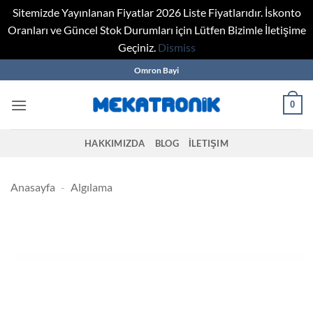
Sitemizde Yayınlanan Fiyatlar 2026 Liste Fiyatlarıdır. İskonto
Oranları ve Güncel Stok Durumları için Lütfen Bizimle İletişime
Geçiniz.
Dismiss
Skip
Omron Bayi
to
content
0
HAKKIMIZDA
BLOG
İLETIŞIM
Anasayfa
-
Algılama