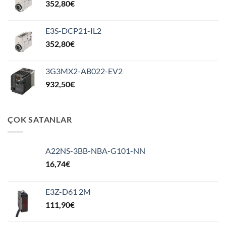
352,80
€
E3S-DCP21-IL2
352,80
€
3G3MX2-AB022-EV2
932,50
€
ÇOK SATANLAR
A22NS-3BB-NBA-G101-NN
16,74
€
E3Z-D61 2M
111,90
€