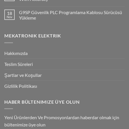
Ve
Q2V
No
Invertorlerde
Comments
G9SP Güvenlik PLC Programlama Kablosu Sürücüsü
18
NPN/PNP
on
Giriş
Flying
Nov
Yükleme
Bağlantılar
Trigger
Technology
No
High-
Comments
Speed
on
MEKATRONIK ELEKTRIK
Inspection
G9SP
With
Güvenlik
Accuracy
PLC
Programlama
Kablosu
Hakkımızda
Sürücüsü
Yükleme
Teslim Süreleri
Şartlar ve Koşullar
Gizlilik Politikası
HABER BÜLTENIMIZE ÜYE OLUN
Yeni Ürünlerden Ve Promosyonlardan haberdar olmak için
bültenimize üye olun