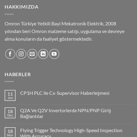
HAKKIMIZDA
Omron Türkiye Yetkili Bayi Mekatronik Elektrik, 2008
yılından beri Omron malzeme satışı, uygulama ve devreye
alma konuların da faaliyet göstermektedir.
HABERLER
CP1H PLC ile Cx-Supervisor Haberleşmesi
11
Jan
No
Comments
on
Q2A Ve Q2V Invertorlerde NPN/PNP Giriş
18
CP1H
PLC
Dec
Bağlantılar
ile
No
Cx-
Comments
Supervisor
Flying Trigger Technology High-Speed Inspection
18
on
Haberleşmesi
Q2A
Nov
With Accuracy