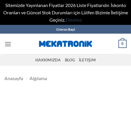
Sitemizde Yayınlanan Fiyatlar 2026 Liste Fiyatlarıdır. İskonto
Oranları ve Güncel Stok Durumları için Lütfen Bizimle İletişime
Geçiniz.
Dismiss
Skip
Omron Bayi
to
content
0
HAKKIMIZDA
BLOG
İLETIŞIM
Anasayfa
-
Algılama