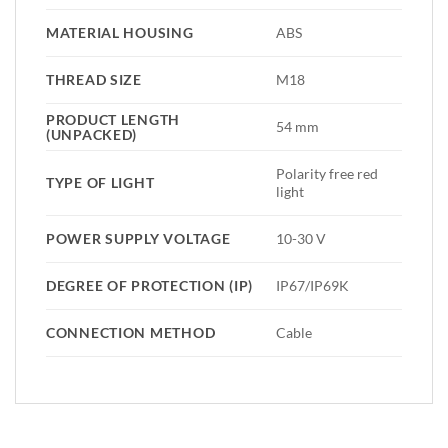
MATERIAL HOUSING
ABS
THREAD SIZE
M18
PRODUCT LENGTH
54 mm
(UNPACKED)
Polarity free red
TYPE OF LIGHT
light
POWER SUPPLY VOLTAGE
10-30 V
DEGREE OF PROTECTION (IP)
IP67/IP69K
CONNECTION METHOD
Cable