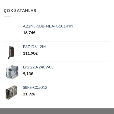
ÇOK SATANLAR
A22NS-3BB-NBA-G101-NN
16,74
€
E3Z-D61 2M
111,90
€
LY2 220/240VAC
9,13
€
S8FS-C05012
21,92
€