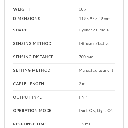
WEIGHT
68 g
DIMENSIONS
119 × 97 × 29 mm
SHAPE
Cylindrical radial
SENSING METHOD
Diffuse reflective
SENSING DISTANCE
700 mm
SETTING METHOD
Manual adjustment
CABLE LENGTH
2 m
OUTPUT TYPE
PNP
OPERATION MODE
Dark-ON, Light-ON
RESPONSE TIME
0.5 ms