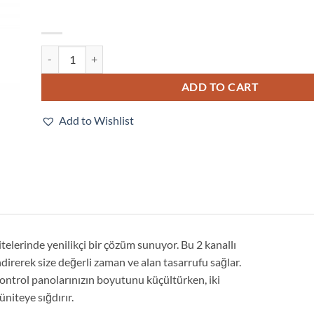
E3NX-MA11 2M quantity
ADD TO CART
Add to Wishlist
telerinde yenilikçi bir çözüm sunuyor. Bu 2 kanallı
ndirerek size değerli zaman ve alan tasarrufu sağlar.
ontrol panolarınızın boyutunu küçültürken, iki
üniteye sığdırır.