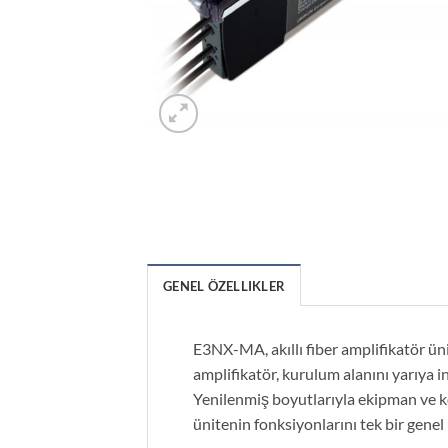
GENEL ÖZELLIKLER
E3NX-MA, akıllı fiber amplifikatör üni
amplifikatör, kurulum alanını yarıya i
Yenilenmiş boyutlarıyla ekipman ve k
ünitenin fonksiyonlarını tek bir genel 