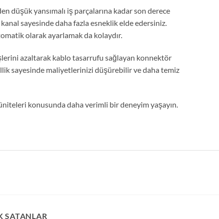
rden düşük yansımalı iş parçalarına kadar son derece
i kanal sayesinde daha fazla esneklik elde edersiniz.
otomatik olarak ayarlamak da kolaydır.
rini azaltarak kablo tasarrufu sağlayan konnektör
llik sayesinde maliyetlerinizi düşürebilir ve daha temiz
 üniteleri konusunda daha verimli bir deneyim yaşayın.
K SATANLAR