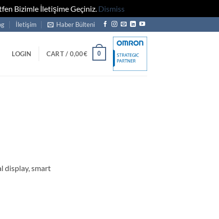
fen Bizimle İletişime Geçiniz.
Dismiss
og
İletişim
Haber Bülteni
0
LOGIN
CART /
0,00
€
l display, smart