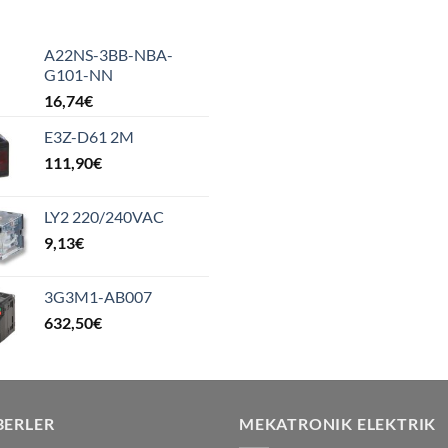
A22NS-3BB-NBA-
G101-NN
16,74
€
E3Z-D61 2M
111,90
€
LY2 220/240VAC
9,13
€
3G3M1-AB007
632,50
€
BERLER
MEKATRONIK ELEKTRIK