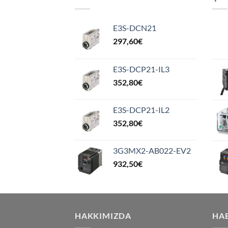
E3S-DCN21
297,60
€
E3S-DCP21-IL3
352,80
€
E3S-DCP21-IL2
352,80
€
3G3MX2-AB022-EV2
932,50
€
HAKKIMIZDA
HA