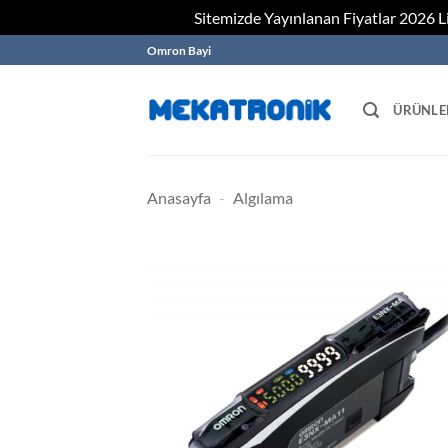
Sitemizde Yayınlanan Fiyatlar 2026 Lis
Skip
Omron Bayi
to
content
ÜRÜNLE
Anasayfa
-
Algılama