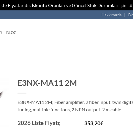
te Fiyatlarıdır. İskonto Oranları ve Güncel Stok Durumları için Lüt
Hakkımızda
Bl
R
BLOG
E3NX-MA11 2M
E3NX-MA11 2M; Fiber amplifier, 2 fiber input, twin digita
tuning, multiple functions, 2 NPN output, 2 m cable
2026 Liste Fiyatı;
353,20
€